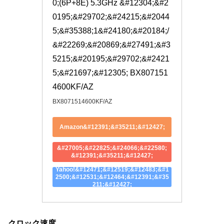
0;(6P+8E) 5.3GHz &#12304;&#2
0195;&#29702;&#24215;&#2044
5;&#35388;1&#24180;&#20184;/
&#22269;&#20869;&#27491;&#3
5215;&#20195;&#29702;&#2421
5;&#21697;&#12305; BX807151
4600KF/AZ
BX8071514600KF/AZ
Amazon&#12391;&#35211;&#12427;
&#27005;&#22825;&#24066;&#22580;
&#12391;&#35211;&#12427;
Yahoo!&#12471;&#12519;&#12483;&#1
2500;&#12531;&#12464;&#12391;&#35
211;&#12427;
クロック速度