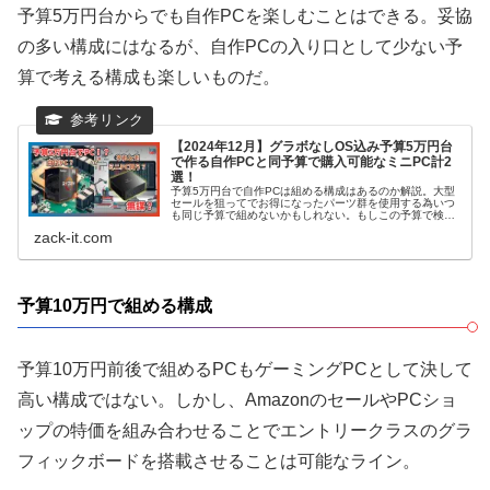
予算5万円台からでも自作PCを楽しむことはできる。妥協
の多い構成にはなるが、自作PCの入り口として少ない予
算で考える構成も楽しいものだ。
【2024年12月】グラボなしOS込み予算5万円台
で作る自作PCと同予算で購入可能なミニPC計2
選！
予算5万円台で自作PCは組める構成はあるのか解説。大型
セールを狙ってでお得になったパーツ群を使用する為いつ
も同じ予算で組めないかもしれない。もしこの予算で検討
していればタイミングを見計らって早めに決めたいとこ
zack-it.com
ろ。
予算10万円で組める構成
予算10万円前後で組めるPCもゲーミングPCとして決して
高い構成ではない。しかし、AmazonのセールやPCショ
ップの特価を組み合わせることでエントリークラスのグラ
フィックボードを搭載させることは可能なライン。