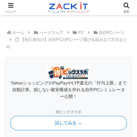
Tech×AIメディア『ZACK IT - 未来をもっと身近に』
メニュー
検索
ホーム
ハードウェア
PC
自作PCパーツ
【初心者向け】自作PCのPCパーツ選び＆組み立て方法まと
め
YahooショッピングのPayPayやLYP還元の「付与上限」まで
自動計算。損しない最安構成を作れる自作PCシミュレータ
ー公開！
得ピックスラボ
試してみる →