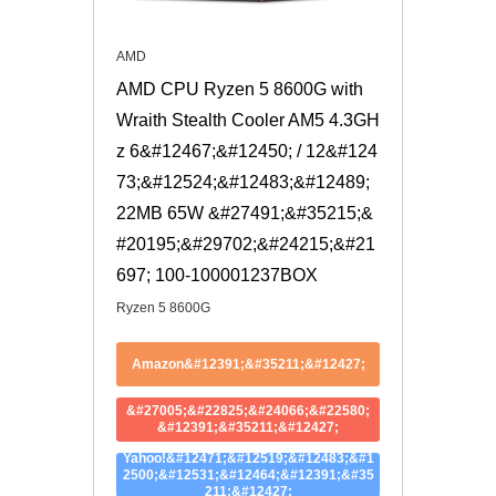
AMD
AMD CPU Ryzen 5 8600G with 
Wraith Stealth Cooler AM5 4.3GH
z 6&#12467;&#12450; / 12&#124
73;&#12524;&#12483;&#12489; 
22MB 65W &#27491;&#35215;&
#20195;&#29702;&#24215;&#21
697; 100-100001237BOX
Ryzen 5 8600G
Amazon&#12391;&#35211;&#12427;
&#27005;&#22825;&#24066;&#22580;
&#12391;&#35211;&#12427;
Yahoo!&#12471;&#12519;&#12483;&#1
2500;&#12531;&#12464;&#12391;&#35
211;&#12427;