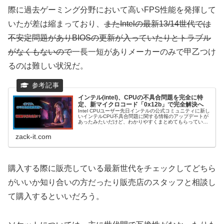
際に過去ゲーミング分野において高いFPS性能を発揮して
いたが差は縮まっており、
またIntelの最新13/14世代では
不安定問題がありBIOSの更新が入っていたりとトラブル
がなくもないので
一長一短がありメーカーのみで甲乙つけ
るのは難しい状況だ。
インテル(intel)、CPUの不具合問題を完全に特
定、新マイクロコード「0x12b」で完全解決へ
Intel CPUユーザー先日インテルの公式コミュニティに新し
いインテルCPU不具合問題に関する情報のアップデートが
あったみたいだけど、わかりやすくまとめてもらってい
い？Kotack(ZACK IT編集)うん、インテルがついに不具合
の根本原...
zack-it.com
購入する際に販売している最新世代をチェックしてどちら
がいいか知り合いの方だったり販売店のスタッフと相談し
て購入するといいだろう。