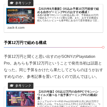
【2025年8月最新】OS込み予算10万円前後で組
める自作ゲーミングPCのおすすめ構成！
為替の影響でPCパーツが軒並み高い中、予算税込10万円
で組めるパーツリスト2選を公開。また、おすすめ構成を
組んでみたレビューも後半戦にあるので是非最後まで読ん
でいただきたい。
zack-it.com
予算12万円で組める構成
予算12万円と聞くと思い出すのがSONYのPlaystation
Pro。あちらも予算12万円ということで発売当初は話題と
なった。同じ予算をかけたら果たしてどちらのほうがおす
すめなのか、参考記事を置いておくので読んでほしい。
【2025年版】OS込12万円の自作PCでモンハン
ワイルズ遊べる？低予算ゲーミングPCの構成2
選！
カジュアルゲーマーPS5 Proが2024年11月に約12万円で
発売したよね。でもなんだかんだPCとかの方が使うし、つ
いでにゲームできれば嬉しいんだけど、自作ゲーミングPC