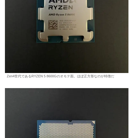
Zen4世代であるRYZEN 5 8600Gのオモテ面。ほぼ正方形なのが特徴だ