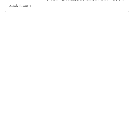
を12万円くらいで組んだら性能とか実際どうなんだろう？
zack-it.com
もちろんOSも...