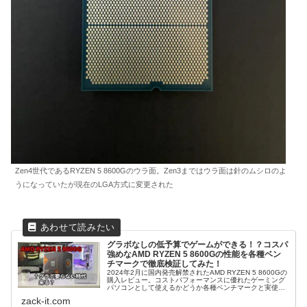
Zen4世代であるRYZEN 5 8600Gのウラ面。Zen3まではウラ面は針のムシロのよ
うになっていたが現在のLGA方式に変更された
グラボなしの低予算でゲームができる！？コスパ
強めなAMD RYZEN 5 8600Gの性能を各種ベン
チマークで徹底検証してみた！
2024年2月に国内発売解禁されたAMD RYZEN 5 8600Gの
購入レビュー。コストパフォーマンスに優れたゲーミング
パソコンとして使えるかどうか各種ベンチマークと実使用
の両面で検証した。
zack-it.com