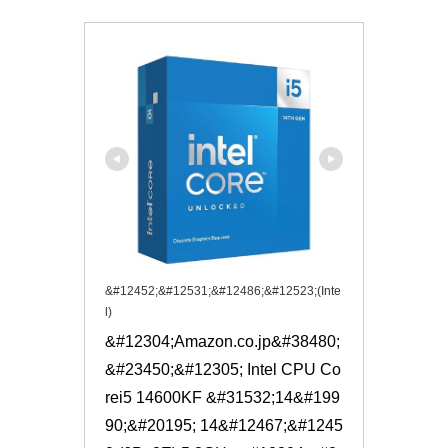
&#12452;&#12531;&#12486;&#12523;(Inte
l)
&#12304;Amazon.co.jp&#38480;
&#23450;&#12305; Intel CPU Co
rei5 14600KF &#31532;14&#199
90;&#20195; 14&#12467;&#1245