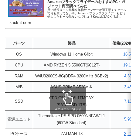
AmazonブラックフライデーのおすすめPC・ガ
ジェット商品調べてみた
買い時探りマン結局今年物欲センサーが調子悪くてセール
で何も買ってないや。Amazonブラックフライデーもどう
せ大したセール品ないんでしょ？Kotack(ZACK IT編
集)PC・ガジェット系で値引き率が高くて、直近で最安値
zack-it.com
のものだけ厳選して...
パーツ
製品
価格(2024/11
OS
Windows 11 Home 64bit
16,56
CPU
AMD RYZEN 5 5500GT(6C12T)
19,17
RAM
W4U3200CS-8G(DDR4 3200MHz 8GBx2)
4,355
M/B
ASUS PRIME A520M-K
3,480
CFD CSSD-S6L1TMGAX
SSD
7,180
(SATA SSD 1TB)
スクロールできます
Thermaltake PS-SPD-0600NNFAWJ-1
電源ユニット
5,980
(600W Standard)
PCケース
ZALMAN T8
3,203