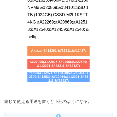
8;&#22823;4400MB/S) M.2-2280 
NVMe &#20869;&#34101;SSD 1
TB (1024GB) CSSD-M2L1KSFT
4KG &#22269;&#20869;&#1251
3;&#12540;&#12459;&#12540; &
hellip;
Amazon&#12391;&#35211;&#12427;
&#27005;&#22825;&#24066;&#22580;
&#12391;&#35211;&#12427;
Yahoo!&#12471;&#12519;&#12483;&#1
2500;&#12531;&#12464;&#12391;&#35
211;&#12427;
総じて使える用途を書くと下記のようになる。