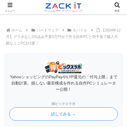
Tech×AIメディア『ZACK IT - 未来をもっと身近に』
メニュー
検索
ホーム
ハードウェア
モバイル
【2024年12
月】グラボなしOS込み予算5万円台で作る自作PCと同予算で購入可
能なミニPC計2選！
YahooショッピングのPayPayやLYP還元の「付与上限」まで
自動計算。損しない最安構成を作れる自作PCシミュレータ
ー公開！
得ピックスラボ
試してみる →