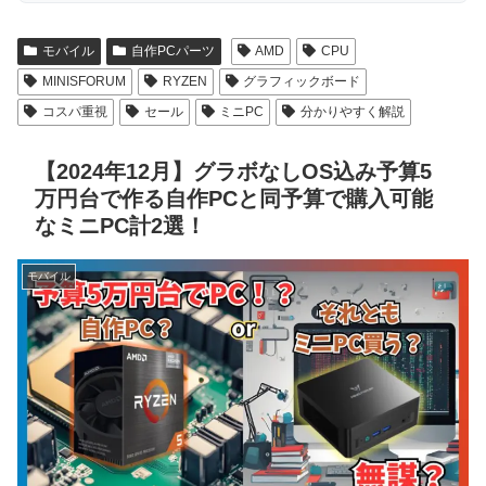
モバイル
自作PCパーツ
AMD
CPU
MINISFORUM
RYZEN
グラフィックボード
コスパ重視
セール
ミニPC
分かりやすく解説
【2024年12月】グラボなしOS込み予算5
万円台で作る自作PCと同予算で購入可能
なミニPC計2選！
モバイル