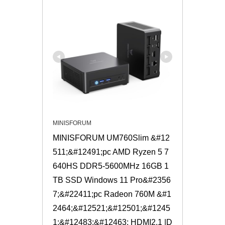
MINISFORUM
MINISFORUM UM760Slim &#12
511;&#12491;pc AMD Ryzen 5 7
640HS DDR5-5600MHz 16GB 1
TB SSD Windows 11 Pro&#2356
7;&#22411;pc Radeon 760M &#1
2464;&#12521;&#12501;&#1245
1;&#12483;&#12463; HDMI2.1 |D