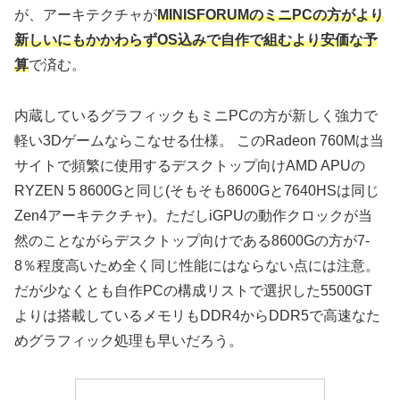
が、アーキテクチャが
MINISFORUMのミニPCの方がより
新しいにもかかわらずOS込みで自作で組むより安価な予
算
で済む。
内蔵しているグラフィックもミニPCの方が新しく強力で
軽い3Dゲームならこなせる仕様。 このRadeon 760Mは当
サイトで頻繁に使用するデスクトップ向けAMD APUの
RYZEN 5 8600Gと同じ(そもそも8600Gと7640HSは同じ
Zen4アーキテクチャ)。ただしiGPUの動作クロックが当
然のことながらデスクトップ向けである8600Gの方が7-
8％程度高いため全く同じ性能にはならない点には注意。
だが少なくとも自作PCの構成リストで選択した5500GT
よりは搭載しているメモリもDDR4からDDR5で高速なた
めグラフィック処理も早いだろう。