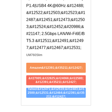
P1.4|USB4 4K@60Hz &#12488;
&#12522;&#12503;&#12523;&#1
2487;&#12451;&#12473;&#1250
3;&#12524;&#12452;&#20986;&
#21147; 2.5Gbps LAN/Wi-Fi6E/B
T5.3 &#12511;&#12491;&#1249
7;&#12477;&#12467;&#12531;
UM760Slim
Amazon&#12391;&#35211;&#12427;
&#27005;&#22825;&#24066;&#22580;
&#12391;&#35211;&#12427;
Yahoo!&#12471;&#12519;&#12483;&#1
2500;&#12531;&#12464;&#12391;&#35
211;&#12427;