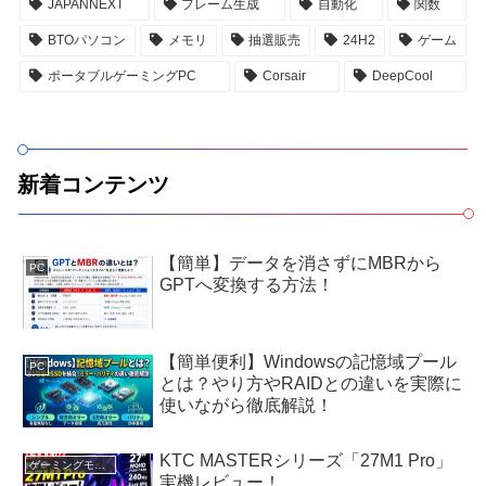
JAPANNEXT
フレーム生成
自動化
関数
BTOパソコン
メモリ
抽選販売
24H2
ゲーム
ポータブルゲーミングPC
Corsair
DeepCool
新着コンテンツ
【簡単】データを消さずにMBRから
PC
GPTへ変換する方法！
【簡単便利】Windowsの記憶域プール
PC
とは？やり方やRAIDとの違いを実際に
使いながら徹底解説！
KTC MASTERシリーズ「27M1 Pro」
ゲーミングモニター
実機レビュー！