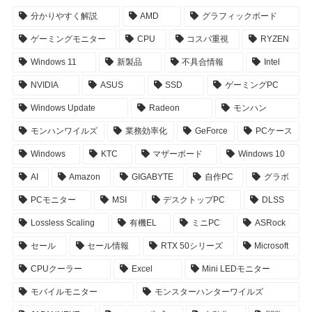
分かりやすく解説
AMD
グラフィックボード
ゲーミングモニター
CPU
コスパ重視
RYZEN
Windows 11
新製品
不具合情報
Intel
NVIDIA
ASUS
SSD
ゲーミングPC
Windows Update
Radeon
モンハン
モンハンワイルズ
業務効率化
GeForce
PCケース
Windows
KTC
マザーボード
Windows 10
AI
Amazon
GIGABYTE
自作PC
グラボ
PCモニター
MSI
デスクトップPC
DLSS
Lossless Scaling
有機EL
ミニPC
ASRock
セール
セール情報
RTX 50シリーズ
Microsoft
CPUクーラー
Excel
Mini LEDモニター
モバイルモニター
モンスターハンターワイルズ