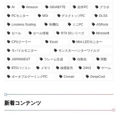
AI
Amazon
GIGABYTE
自作PC
グラボ
PCモニター
MSI
デスクトップPC
DLSS
Lossless Scaling
有機EL
ミニPC
ASRock
セール
セール情報
RTX 50シリーズ
Microsoft
CPUクーラー
Excel
Mini LEDモニター
モバイルモニター
モンスターハンターワイルズ
JAPANNEXT
フレーム生成
自動化
関数
BTOパソコン
メモリ
抽選販売
24H2
ゲーム
ポータブルゲーミングPC
Corsair
DeepCool
新着コンテンツ