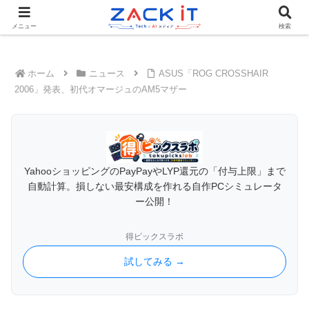
Tech×AIメディア『ZACK IT - 未来をもっと身近に』
メニュー
検索
ホーム
ニュース
ASUS「ROG CROSSHAIR
2006」発表、初代オマージュのAM5マザー
YahooショッピングのPayPayやLYP還元の「付与上限」まで
自動計算。損しない最安構成を作れる自作PCシミュレータ
ー公開！
得ピックスラボ
試してみる →