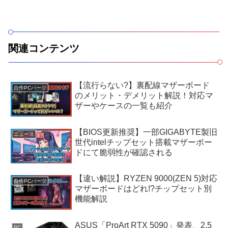
関連コンテンツ
【流行らない?】裏配線マザーボード
自作PCパーツ
のメリット・デメリット解説！対応マ
ザーやケースの一覧も紹介
【BIOS更新推奨】一部GIGABYTE製旧
ニュース
世代intelチップセット搭載マザーボー
ドにて脆弱性が確認される
【違い解説】RYZEN 9000(ZEN 5)対応
自作PCパーツ
マザーボードはどれ!?チップセット別
機能解説
ASUS「ProArt RTX 5090」発表、2.5
PC