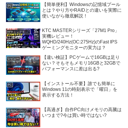
【簡単便利】Windowsの記憶域プール
PC
とは？やり方やRAIDとの違いを実際に
使いながら徹底解説！
KTC MASTERシリーズ「27M1 Pro」
ゲーミングモニター
実機レビュー！
WQHD/240Hz(OC:275Hz)のFast IPS
ゲーミングモニターの実力は？
【違い検証】PCゲームで16GBは足り
レビュー
ない？そもそもメモリ16GBと32GBで
パフォーマンスに差は出る?
【インストール不要】誰でも簡単に
PC
Windows 11の時刻表示で「曜日」を
表示する方法！
【高過ぎ】自作PC向けメモリの高騰は
自作PCパーツ
いつまで?今は買い時ではない?