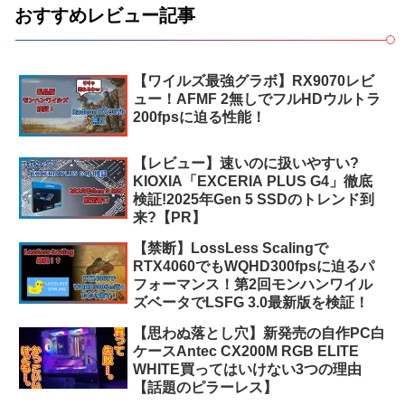
おすすめレビュー記事
【ワイルズ最強グラボ】RX9070レビ
ュー！AFMF 2無しでフルHDウルトラ
200fpsに迫る性能！
【レビュー】速いのに扱いやすい?
KIOXIA「EXCERIA PLUS G4」徹底
検証!2025年Gen 5 SSDのトレンド到
来?【PR】
【禁断】LossLess Scalingで
RTX4060でもWQHD300fpsに迫るパ
フォーマンス！第2回モンハンワイル
ズベータでLSFG 3.0最新版を検証！
【思わぬ落とし穴】新発売の自作PC白
ケースAntec CX200M RGB ELITE
WHITE買ってはいけない3つの理由
【話題のピラーレス】