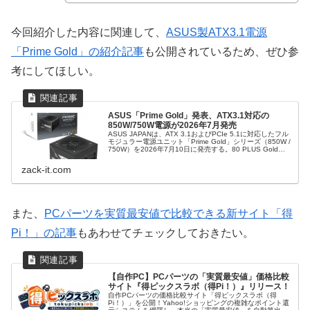
今回紹介した内容に関連して、
ASUS製ATX3.1電源
「Prime Gold」の紹介記事
も公開されているため、ぜひ参
考にしてほしい。
ASUS「Prime Gold」発表、ATX3.1対応の
850W/750W電源が2026年7月発売
ASUS JAPANは、ATX 3.1およびPCIe 5.1に対応したフル
モジュラー電源ユニット「Prime Gold」シリーズ（850W /
750W）を2026年7月10日に発売する。80 PLUS Gold認
証や8年保証を備えた高信頼モデルの詳細を解説。
zack-it.com
また、
PCパーツを実質最安値で比較できる新サイト「得
Pi！」の記事
もあわせてチェックしておきたい。
【自作PC】PCパーツの「実質最安値」価格比較
サイト『得ピックスラボ（得Pi！）』リリース！
自作PCパーツの価格比較サイト「得ピックスラボ（得
Pi！）」を公開！Yahoo!ショッピングの複雑なポイント還