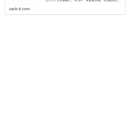
元システムを網羅し、本当の「実質最安値」を自動算出し
ます。構成検討に便利な自作PCシミュレーターも同時リリ
ース。最安でPCを組みたい方は必見です。
zack-it.com