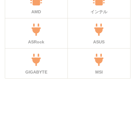
AMD
インテル
ASRock
ASUS
GIGABYTE
MSI