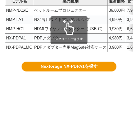
モデル名
製品種別
通常価格
セー
NMP-NX1/E
ベッドルームプロジェクター
36,800円
7,98
NMP-LA1
NX1専用ワイドアングルレンズ
4,980円
3,98
NMP-HC1
HDMIワイヤレスアダプター（USB-C）
9,980円
6,63
NX-PDPA1
PDPアダプター
4,980円
3,48
スクロールできます
NX-PDPA1MC
PDPアダプター専用MagSafe対応ケース
3,980円
1,68
Nextorage NX-PDPA1を探す