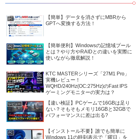
【簡単】データを消さずにMBRから
PC
GPTへ変換する方法！
【簡単便利】Windowsの記憶域プール
PC
とは？やり方やRAIDとの違いを実際に
使いながら徹底解説！
KTC MASTERシリーズ「27M1 Pro」
ゲーミングモニター
実機レビュー！
WQHD/240Hz(OC:275Hz)のFast IPS
ゲーミングモニターの実力は？
【違い検証】PCゲームで16GBは足り
レビュー
ない？そもそもメモリ16GBと32GBで
パフォーマンスに差は出る?
【インストール不要】誰でも簡単に
PC
Windows 11の時刻表示で「曜日」を