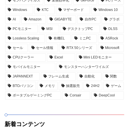
モンハンワイルズ
業務効率化
GeForce
PCケース
Windows
KTC
マザーボード
Windows 10
AI
Amazon
GIGABYTE
自作PC
グラボ
PCモニター
MSI
デスクトップPC
DLSS
Lossless Scaling
有機EL
ミニPC
ASRock
セール
セール情報
RTX 50シリーズ
Microsoft
CPUクーラー
Excel
Mini LEDモニター
モバイルモニター
モンスターハンターワイルズ
JAPANNEXT
フレーム生成
自動化
関数
BTOパソコン
メモリ
抽選販売
24H2
ゲーム
ポータブルゲーミングPC
Corsair
DeepCool
新着コンテンツ