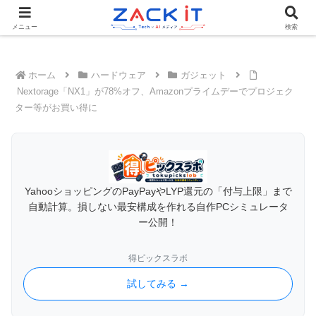
Tech×AIメディア『ZACK IT - 未来をもっと身近に』
メニュー
検索
ホーム
ハードウェア
ガジェット
Nextorage「NX1」が78%オフ、Amazonプライムデーでプロジェク
ター等がお買い得に
YahooショッピングのPayPayやLYP還元の「付与上限」まで
自動計算。損しない最安構成を作れる自作PCシミュレータ
ー公開！
得ピックスラボ
試してみる →