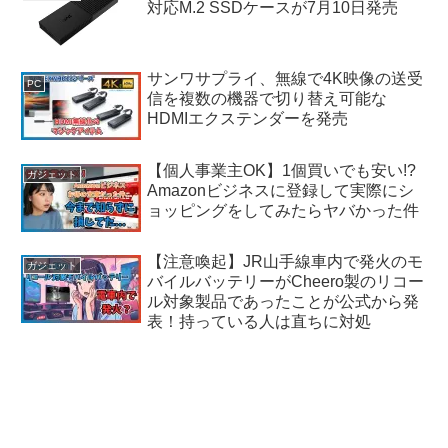
対応M.2 SSDケースが7月10日発売
サンワサプライ、無線で4K映像の送受
PC
信を複数の機器で切り替え可能な
HDMIエクステンダーを発売
【個人事業主OK】1個買いでも安い!?
ガジェット
Amazonビジネスに登録して実際にシ
ョッピングをしてみたらヤバかった件
【注意喚起】JR山手線車内で発火のモ
ガジェット
バイルバッテリーがCheero製のリコー
ル対象製品であったことが公式から発
表！持っている人は直ちに対処