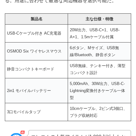
る。用途に合わせて最適な周辺機器を選択可能だ。
製品名
主な仕様・特徴
20W出力、USB-C×1、USB-
USB-Cケーブル付き AC充電器
A×1、1.5mケーブル付属
6ボタン、Mサイズ、USB無
OSMOD Six ワイヤレスマウス
線/Bluetooth、静音ボタン
USB無線、テンキー付き、薄型
静音コンパクトキーボード
コンパクト設計
5,000mAh、30W出力、USB-C-
2in1 モバイルバッテリー
Lightning変換付きケーブル一体
型
10cmケーブル、2ピン式3個口、
3口モバイルタップ
プラグ収納対応