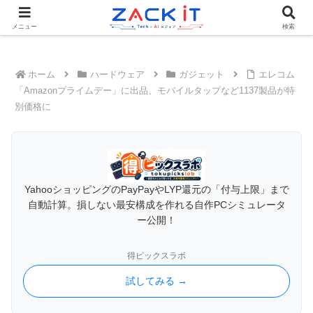
Tech×AIメディア『ZACK IT - 未来をもっと身近に』
メニュー
検索
ホーム
ハードウェア
ガジェット
エレコム
「Amazonプライムデー」に出品、モバイルタップなど1137製品が特
別価格に
YahooショッピングのPayPayやLYP還元の「付与上限」まで
自動計算。損しない最安構成を作れる自作PCシミュレータ
ー公開！
得ピックスラボ
試してみる →