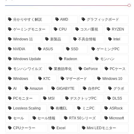
分かりやすく解説
AMD
グラフィックボード
ゲーミングモニター
CPU
コスパ重視
RYZEN
Windows 11
新製品
不具合情報
Intel
NVIDIA
ASUS
SSD
ゲーミングPC
Windows Update
Radeon
モンハン
モンハンワイルズ
業務効率化
GeForce
PCケース
Windows
KTC
マザーボード
Windows 10
AI
Amazon
GIGABYTE
自作PC
グラボ
PCモニター
MSI
デスクトップPC
DLSS
Lossless Scaling
有機EL
ミニPC
ASRock
セール
セール情報
RTX 50シリーズ
Microsoft
CPUクーラー
Excel
Mini LEDモニター