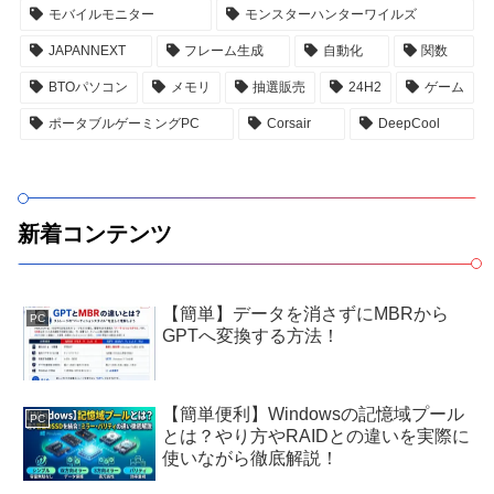
モバイルモニター
モンスターハンターワイルズ
JAPANNEXT
フレーム生成
自動化
関数
BTOパソコン
メモリ
抽選販売
24H2
ゲーム
ポータブルゲーミングPC
Corsair
DeepCool
新着コンテンツ
【簡単】データを消さずにMBRから
PC
GPTへ変換する方法！
【簡単便利】Windowsの記憶域プール
PC
とは？やり方やRAIDとの違いを実際に
使いながら徹底解説！