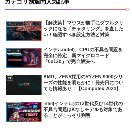
カテゴリ別週間人気記事
【解決策】マウスが勝手にダブルクリ
ガジェット
ックになる「チャタリング」を直した
い！確認すべき設定方法と対策
インテル(intel)、CPUの不具合問題を
ニュース
完全に特定、新マイクロコード
「0x12b」で完全解決へ
AMD、ZEN5採用のRYZEN 9000シリ
PC
ーズの性能を明らかに！発売日につい
ても情報あり！【Computex 2024】
intel(インテル)の13世代及び14世代の
ニュース
不具合問題はKなしモデルも対象であ
ることがこっそり判明