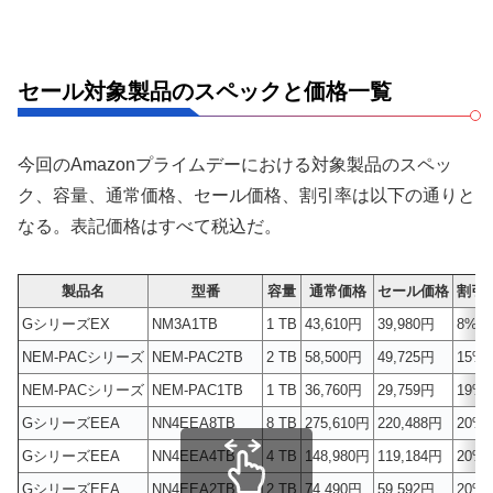
セール対象製品のスペックと価格一覧
今回のAmazonプライムデーにおける対象製品のスペッ
ク、容量、通常価格、セール価格、割引率は以下の通りと
なる。表記価格はすべて税込だ。
製品名
型番
容量
通常価格
セール価格
割引
GシリーズEX
NM3A1TB
1 TB
43,610円
39,980円
8%
NEM-PACシリーズ
NEM-PAC2TB
2 TB
58,500円
49,725円
15%
NEM-PACシリーズ
NEM-PAC1TB
1 TB
36,760円
29,759円
19%
GシリーズEEA
NN4EEA8TB
8 TB
275,610円
220,488円
20%
GシリーズEEA
NN4EEA4TB
4 TB
148,980円
119,184円
20%
GシリーズEEA
NN4EEA2TB
2 TB
74,490円
59,592円
20%