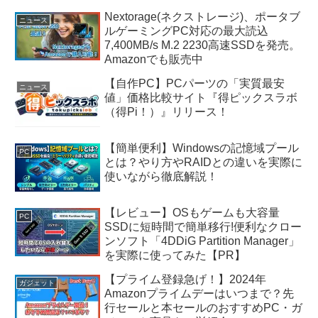
Nextorage(ネクストレージ)、ポータブ
ニュース
ルゲーミングPC対応の最大読込
7,400MB/s M.2 2230高速SSDを発売。
Amazonでも販売中
【自作PC】PCパーツの「実質最安
ニュース
値」価格比較サイト『得ピックスラボ
（得Pi！）』リリース！
【簡単便利】Windowsの記憶域プール
PC
とは？やり方やRAIDとの違いを実際に
使いながら徹底解説！
【レビュー】OSもゲームも大容量
PC
SSDに短時間で簡単移行!便利なクロー
ンソフト「4DDiG Partition Manager」
を実際に使ってみた【PR】
【プライム登録急げ！】2024年
ガジェット
Amazonプライムデーはいつまで？先
行セールと本セールのおすすめPC・ガ