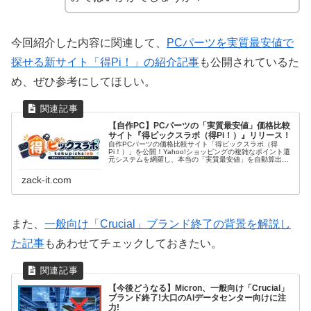
今回紹介した内容に関連して、
PCパーツを実質最安値で
探せる新サイト「得Pi！」の紹介記事
も公開されているた
め、ぜひ参考にしてほしい。
【自作PC】PCパーツの「実質最安値」価格比較
サイト『得ピックスラボ（得Pi！）』リリース！
自作PCパーツの価格比較サイト「得ピックスラボ（得
Pi！）」を公開！Yahoo!ショッピングの複雑なポイント還
元システムを網羅し、本当の「実質最安値」を自動算出し
ます。構成検討に便利な自作PCシミュレーターも同時リリ
ース。最安でPCを組みたい方は必見です。
zack-it.com
また、
一般向け「Crucial」ブランド終了の背景を解説し
た記事
もあわせてチェックしておきたい。
【今後どうなる】Micron、一般向け「Crucial」
ブランド終了!大口のAIデータセンター向けに注
力!