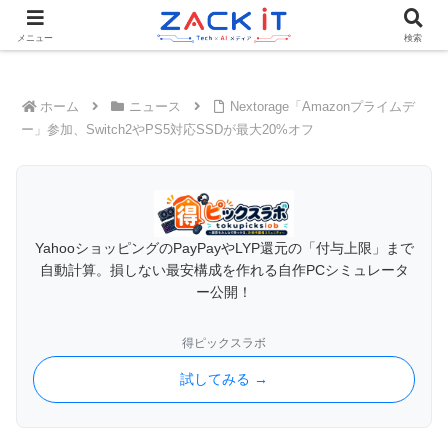
Tech×AIメディア『ZACK IT - 未来をもっと身近に』
メニュー
検索
ホーム
ニュース
Nextorage「Amazonプライムデ
ー」参加、Switch2やPS5対応SSDが最大20%オフ
YahooショッピングのPayPayやLYP還元の「付与上限」まで
自動計算。損しない最安構成を作れる自作PCシミュレータ
ー公開！
得ピックスラボ
試してみる →