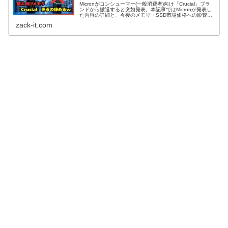
Micronがコンシューマー(一般消費者)向け「Crucial」ブラ
ンドから撤退すると突如発表。本記事ではMicronが発表し
た内容の詳細と、今後のメモリ・SSD市場価格への影響、
製品サポートの行方など、個人の自作PCユーザーが知って
zack-it.com
おくべき全てを詳細に解説する。