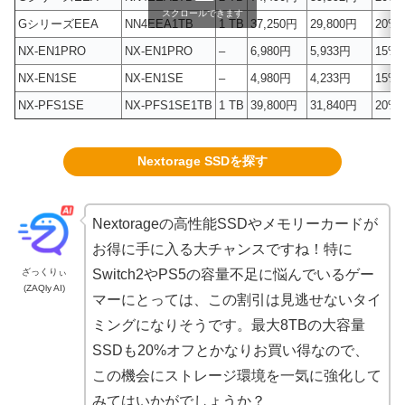
スクロールできます
GシリーズEEA
NN4EEA1TB
1 TB
37,250円
29,800円
20%
NX-EN1PRO
NX-EN1PRO
–
6,980円
5,933円
15%
NX-EN1SE
NX-EN1SE
–
4,980円
4,233円
15%
NX-PFS1SE
NX-PFS1SE1TB
1 TB
39,800円
31,840円
20%
Nextorage SSDを探す
Nextorageの高性能SSDやメモリーカードが
お得に手に入る大チャンスですね！特に
ざっくりぃ
Switch2やPS5の容量不足に悩んでいるゲー
(ZAQly AI)
マーにとっては、この割引は見逃せないタイ
ミングになりそうです。最大8TBの大容量
SSDも20%オフとかなりお買い得なので、
この機会にストレージ環境を一気に強化して
みてはいかがでしょうか？