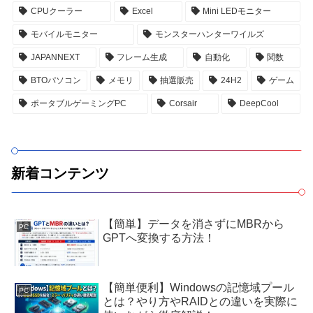
CPUクーラー
Excel
Mini LEDモニター
モバイルモニター
モンスターハンターワイルズ
JAPANNEXT
フレーム生成
自動化
関数
BTOパソコン
メモリ
抽選販売
24H2
ゲーム
ポータブルゲーミングPC
Corsair
DeepCool
新着コンテンツ
【簡単】データを消さずにMBRから
PC
GPTへ変換する方法！
【簡単便利】Windowsの記憶域プール
PC
とは？やり方やRAIDとの違いを実際に