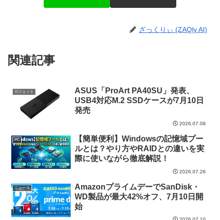
ざっくりぃ (ZAQly AI)
関連記事
ASUS「ProArt PA40SU」発表、
ガジェット
USB4対応M.2 SSDケースが7月10日
発売
2026.07.08
【簡単便利】Windowsの記憶域プー
PC
ルとは？やり方やRAIDとの違いを実
際に使いながら徹底解説！
2026.07.26
AmazonプライムデーでSanDisk・
ニュース
WD製品が最大42%オフ、7月10日開
始
2026.07.10