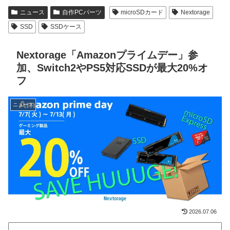
ニュース
自作PCパーツ
microSDカード
Nextorage
SSD
SSDケース
Nextorage「Amazonプライムデー」参
加、Switch2やPS5対応SSDが最大20%オ
フ
ニュース
2026.07.06