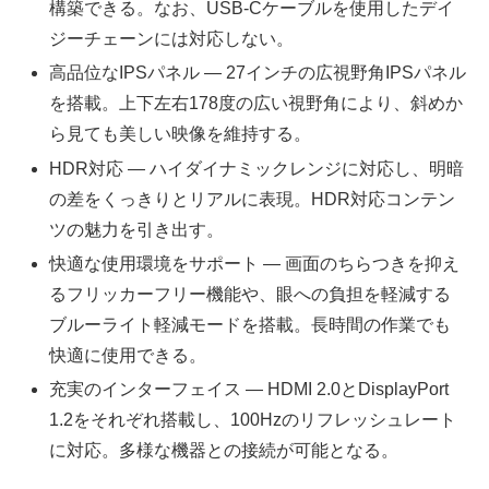
構築できる。なお、USB-Cケーブルを使用したデイ
ジーチェーンには対応しない。
高品位なIPSパネル — 27インチの広視野角IPSパネル
を搭載。上下左右178度の広い視野角により、斜めか
ら見ても美しい映像を維持する。
HDR対応 — ハイダイナミックレンジに対応し、明暗
の差をくっきりとリアルに表現。HDR対応コンテン
ツの魅力を引き出す。
快適な使用環境をサポート — 画面のちらつきを抑え
るフリッカーフリー機能や、眼への負担を軽減する
ブルーライト軽減モードを搭載。長時間の作業でも
快適に使用できる。
充実のインターフェイス — HDMI 2.0とDisplayPort
1.2をそれぞれ搭載し、100Hzのリフレッシュレート
に対応。多様な機器との接続が可能となる。