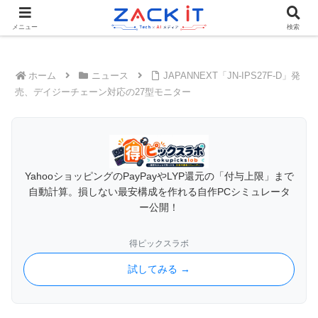
Tech×AIメディア『ZACK IT - 未来をもっと身近に』
メニュー
検索
ホーム
ニュース
JAPANNEXT「JN-IPS27F-D」発
売、デイジーチェーン対応の27型モニター
YahooショッピングのPayPayやLYP還元の「付与上限」まで
自動計算。損しない最安構成を作れる自作PCシミュレータ
ー公開！
得ピックスラボ
試してみる →