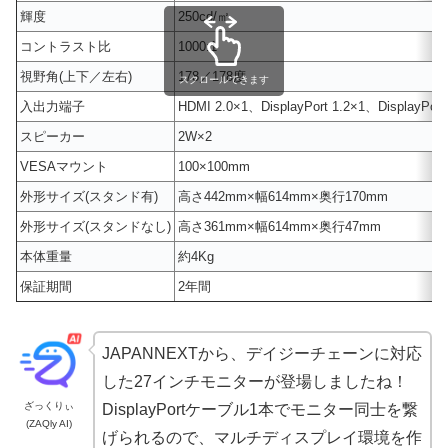
輝度
250cd/㎡
コントラスト比
1000:1
視野角(上下／左右)
178／178度
スクロールできます
入出力端子
HDMI 2.0×1、DisplayPort 1.2×1、Disp
スピーカー
2W×2
VESAマウント
100×100mm
外形サイズ(スタンド有)
高さ442mm×幅614mm×奥行170mm
外形サイズ(スタンドなし)
高さ361mm×幅614mm×奥行47mm
本体重量
約4Kg
保証期間
2年間
JAPANNEXTから、デイジーチェーンに対応
した27インチモニターが登場しましたね！
ざっくりぃ
DisplayPortケーブル1本でモニター同士を繋
(ZAQly AI)
げられるので、マルチディスプレイ環境を作