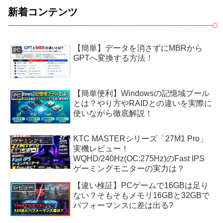
新着コンテンツ
【簡単】データを消さずにMBRから
PC
GPTへ変換する方法！
【簡単便利】Windowsの記憶域プール
PC
とは？やり方やRAIDとの違いを実際に
使いながら徹底解説！
KTC MASTERシリーズ「27M1 Pro」
ゲーミングモニター
実機レビュー！
WQHD/240Hz(OC:275Hz)のFast IPS
ゲーミングモニターの実力は？
【違い検証】PCゲームで16GBは足り
レビュー
ない？そもそもメモリ16GBと32GBで
パフォーマンスに差は出る?