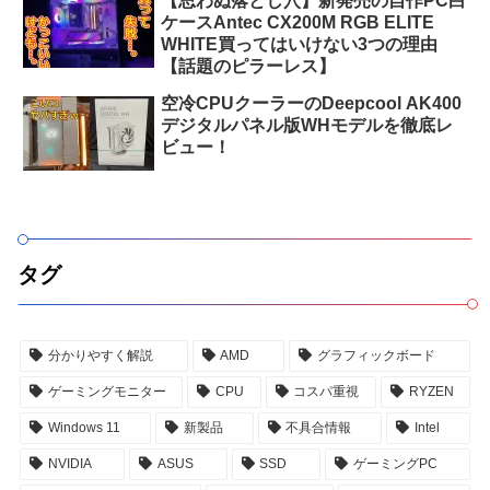
【思わぬ落とし穴】新発売の自作PC白
ケースAntec CX200M RGB ELITE
WHITE買ってはいけない3つの理由
【話題のピラーレス】
空冷CPUクーラーのDeepcool AK400
デジタルパネル版WHモデルを徹底レ
ビュー！
タグ
分かりやすく解説
AMD
グラフィックボード
ゲーミングモニター
CPU
コスパ重視
RYZEN
Windows 11
新製品
不具合情報
Intel
NVIDIA
ASUS
SSD
ゲーミングPC