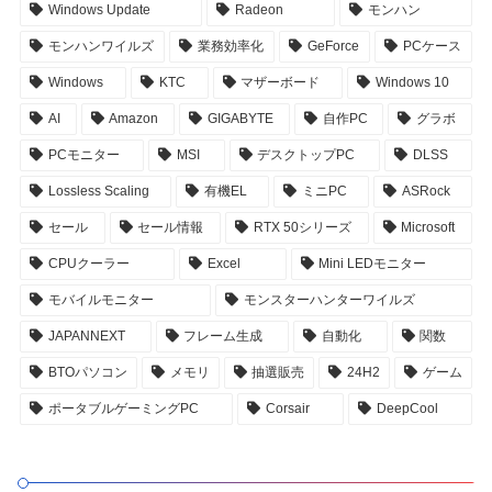
Windows Update
Radeon
モンハン
モンハンワイルズ
業務効率化
GeForce
PCケース
Windows
KTC
マザーボード
Windows 10
AI
Amazon
GIGABYTE
自作PC
グラボ
PCモニター
MSI
デスクトップPC
DLSS
Lossless Scaling
有機EL
ミニPC
ASRock
セール
セール情報
RTX 50シリーズ
Microsoft
CPUクーラー
Excel
Mini LEDモニター
モバイルモニター
モンスターハンターワイルズ
JAPANNEXT
フレーム生成
自動化
関数
BTOパソコン
メモリ
抽選販売
24H2
ゲーム
ポータブルゲーミングPC
Corsair
DeepCool