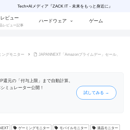
Tech×AIメディア『ZACK IT - 未来をもっと身近に』
レビュー
ハードウェア
ゲーム
品レビュー記事
ミングモニター
JAPANNEXT「Amazonプライムデー」セール、
やLYP還元の「付与上限」まで自動計算。
Cシミュレーター公開！
試してみる →
NEXT
ゲーミングモニター
モバイルモニター
液晶モニター