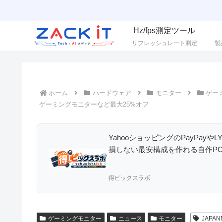
Hz/fps測定ツール
リフレッシュレート測定
製
ホーム
ハードウェア
モニター
ゲー
ゲーミングモニターなど最大25%オフ
YahooショッピングのPayPay
損しない最安構成を作れる自作P
得ピックスラボ
ゲーミングモニター
ニュース
モニター
JAPAN