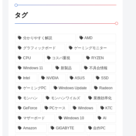
タグ
分かりやすく解説
AMD
グラフィックボード
ゲーミングモニター
CPU
コスパ重視
RYZEN
Windows 11
新製品
不具合情報
Intel
NVIDIA
ASUS
SSD
ゲーミングPC
Windows Update
Radeon
モンハン
モンハンワイルズ
業務効率化
GeForce
PCケース
Windows
KTC
マザーボード
Windows 10
AI
Amazon
GIGABYTE
自作PC