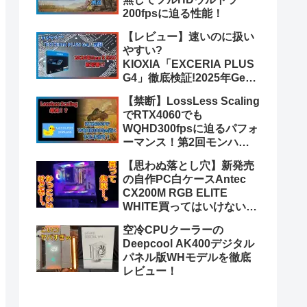
200fpsに迫る性能！
【レビュー】速いのに扱い
やすい?
KIOXIA「EXCERIA PLUS
G4」徹底検証!2025年Gen
5 SSDのトレンド到来?
【禁断】LossLess Scaling
【PR】
でRTX4060でも
WQHD300fpsに迫るパフォ
ーマンス！第2回モンハン
ワイルズベータでLSFG 3.0
【思わぬ落とし穴】新発売
最新版を検証！
の自作PC白ケースAntec
CX200M RGB ELITE
WHITE買ってはいけない3
つの理由【話題のピラーレ
空冷CPUクーラーの
ス】
Deepcool AK400デジタル
パネル版WHモデルを徹底
レビュー！