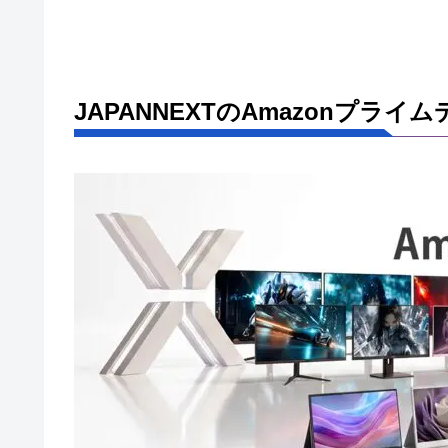
JAPANNEXTのAmazonプラ