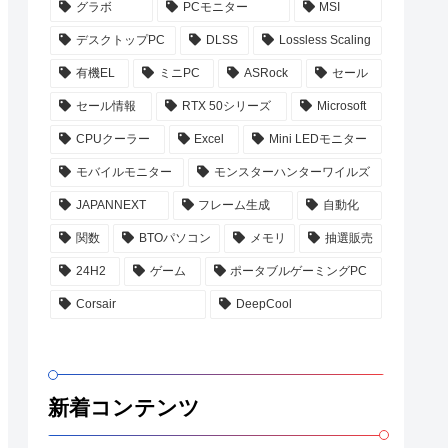
グラボ
PCモニター
MSI
デスクトップPC
DLSS
Lossless Scaling
有機EL
ミニPC
ASRock
セール
セール情報
RTX 50シリーズ
Microsoft
CPUクーラー
Excel
Mini LEDモニター
モバイルモニター
モンスターハンターワイルズ
JAPANNEXT
フレーム生成
自動化
関数
BTOパソコン
メモリ
抽選販売
24H2
ゲーム
ポータブルゲーミングPC
Corsair
DeepCool
新着コンテンツ