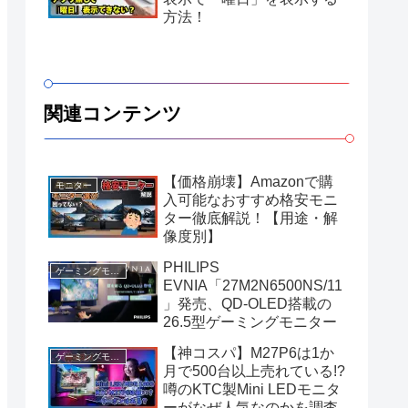
方法！
関連コンテンツ
【価格崩壊】Amazonで購
モニター
入可能なおすすめ格安モニ
ター徹底解説！【用途・解
像度別】
PHILIPS
ゲーミングモニター
EVNIA「27M2N6500NS/11
」発売、QD-OLED搭載の
26.5型ゲーミングモニター
【神コスパ】M27P6は1か
ゲーミングモニター
月で500台以上売れている!?
噂のKTC製Mini LEDモニタ
ーがなぜ人気なのかを調査