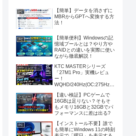
【簡単】データを消さずに
PC
MBRからGPTへ変換する方
法！
【簡単便利】Windowsの記
PC
憶域プールとは？やり方や
RAIDとの違いを実際に使い
ながら徹底解説！
KTC MASTERシリーズ
ゲーミングモニター
「27M1 Pro」実機レビュ
ー！
WQHD/240Hz(OC:275Hz)
のFast IPSゲーミングモニ
【違い検証】PCゲームで
ターの実力は？
レビュー
16GBは足りない？そもそ
もメモリ16GBと32GBでパ
フォーマンスに差は出る?
【インストール不要】誰で
PC
も簡単にWindows 11の時刻
表示で「曜日」を表示する