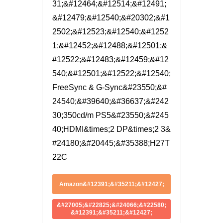
31;&#12464;&#12514;&#12491;
&#12479;&#12540;&#20302;&#1
2502;&#12523;&#12540;&#1252
1;&#12452;&#12488;&#12501;&
#12522;&#12483;&#12459;&#12
540;&#12501;&#12522;&#12540;
FreeSync & G-Sync&#23550;&#
24540;&#39640;&#36637;&#242
30;350cd/m PS5&#23550;&#245
40;HDMI&times;2 DP&times;2 3&
#24180;&#20445;&#35388;H27T
22C
Amazon&#12391;&#35211;&#12427;
&#27005;&#22825;&#24066;&#22580;
&#12391;&#35211;&#12427;