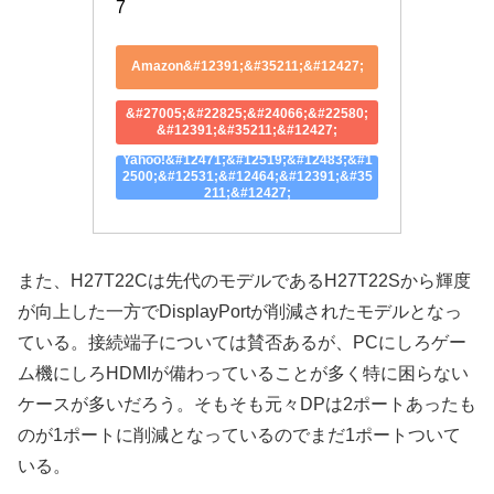
7
Amazon&#12391;&#35211;&#12427;
&#27005;&#22825;&#24066;&#22580;
&#12391;&#35211;&#12427;
Yahoo!&#12471;&#12519;&#12483;&#1
2500;&#12531;&#12464;&#12391;&#35
211;&#12427;
また、H27T22Cは先代のモデルであるH27T22Sから輝度
が向上した一方でDisplayPortが削減されたモデルとなっ
ている。接続端子については賛否あるが、PCにしろゲー
ム機にしろHDMIが備わっていることが多く特に困らない
ケースが多いだろう。そもそも元々DPは2ポートあったも
のが1ポートに削減となっているのでまだ1ポートついて
いる。