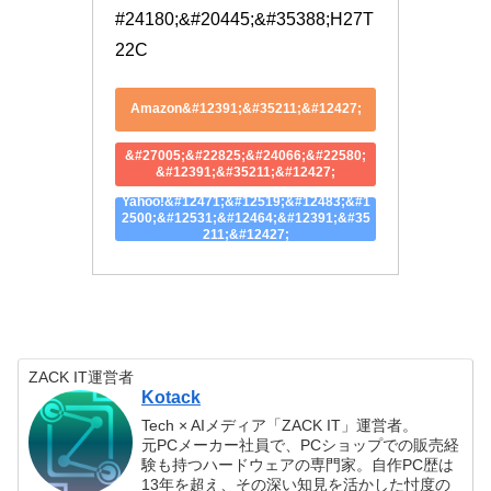
#24180;&#20445;&#35388;H27T
22C
Amazon&#12391;&#35211;&#12427;
&#27005;&#22825;&#24066;&#22580;
&#12391;&#35211;&#12427;
Yahoo!&#12471;&#12519;&#12483;&#1
2500;&#12531;&#12464;&#12391;&#35
211;&#12427;
ZACK IT運営者
Kotack
Tech × AIメディア「ZACK IT」運営者。
元PCメーカー社員で、PCショップでの販売経
験も持つハードウェアの専門家。自作PC歴は
13年を超え、その深い知見を活かした忖度の