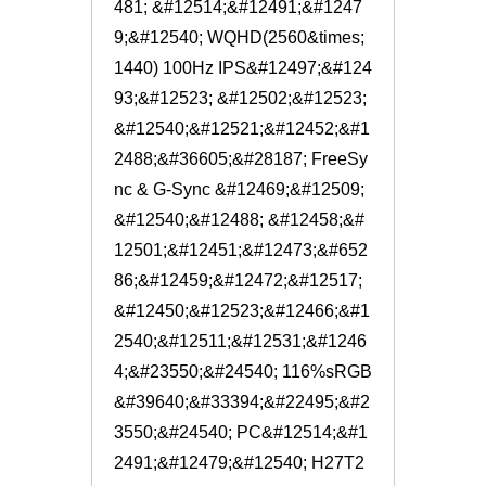
481; &#12514;&#12491;&#1247
9;&#12540; WQHD(2560&times;
1440) 100Hz IPS&#12497;&#124
93;&#12523; &#12502;&#12523;
&#12540;&#12521;&#12452;&#1
2488;&#36605;&#28187; FreeSy
nc & G-Sync &#12469;&#12509;
&#12540;&#12488; &#12458;&#
12501;&#12451;&#12473;&#652
86;&#12459;&#12472;&#12517;
&#12450;&#12523;&#12466;&#1
2540;&#12511;&#12531;&#1246
4;&#23550;&#24540; 116%sRGB 
&#39640;&#33394;&#22495;&#2
3550;&#24540; PC&#12514;&#1
2491;&#12479;&#12540; H27T2