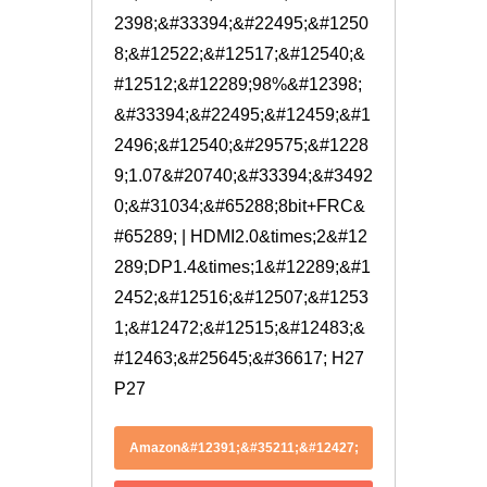
2398;&#33394;&#22495;&#1250
8;&#12522;&#12517;&#12540;&
#12512;&#12289;98%&#12398;
&#33394;&#22495;&#12459;&#1
2496;&#12540;&#29575;&#1228
9;1.07&#20740;&#33394;&#3492
0;&#31034;&#65288;8bit+FRC&
#65289; | HDMI2.0&times;2&#12
289;DP1.4&times;1&#12289;&#1
2452;&#12516;&#12507;&#1253
1;&#12472;&#12515;&#12483;&
#12463;&#25645;&#36617; H27
P27
Amazon&#12391;&#35211;&#12427;