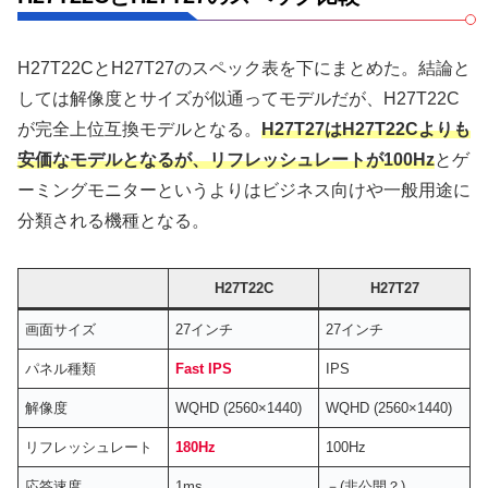
H27T22CとH27T27のスペック表を下にまとめた。結論と
しては解像度とサイズが似通ってモデルだが、H27T22C
が完全上位互換モデルとなる。
H27T27はH27T22Cよりも
安価なモデルとなるが、リフレッシュレートが100Hz
とゲ
ーミングモニターというよりはビジネス向けや一般用途に
分類される機種となる。
H27T22C
H27T27
画面サイズ
27インチ
27インチ
パネル種類
Fast IPS
IPS
解像度
WQHD (2560×1440)
WQHD (2560×1440)
リフレッシュレート
180Hz
100Hz
応答速度
1ms
－(非公開？)