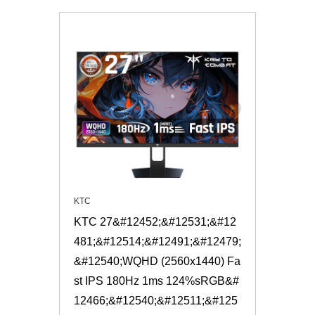
KTC
KTC 27&#12452;&#12531;&#12
481;&#12514;&#12491;&#12479;
&#12540;WQHD (2560x1440) Fa
st IPS 180Hz 1ms 124%sRGB&#
12466;&#12540;&#12511;&#125