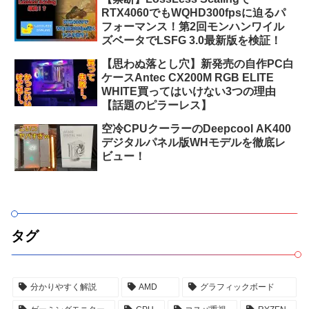
RTX4060でもWQHD300fpsに迫るパ
フォーマンス！第2回モンハンワイル
ズベータでLSFG 3.0最新版を検証！
【思わぬ落とし穴】新発売の自作PC白
ケースAntec CX200M RGB ELITE
WHITE買ってはいけない3つの理由
【話題のピラーレス】
空冷CPUクーラーのDeepcool AK400
デジタルパネル版WHモデルを徹底レ
ビュー！
タグ
分かりやすく解説
AMD
グラフィックボード