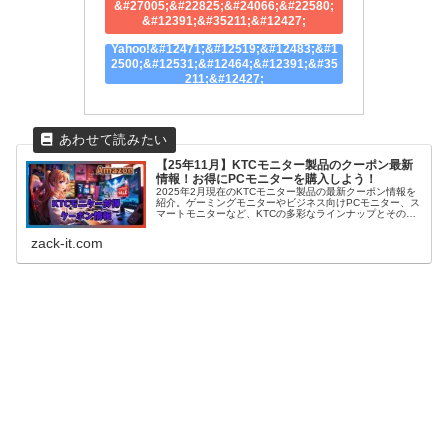
&#27005;&#22825;&#24066;&#22580;
&#12391;&#35211;&#12427;
Yahoo!&#12471;&#12519;&#12483;&#1
2500;&#12531;&#12464;&#12391;&#35
211;&#12427;
【25年11月】KTCモニター製品のクーポン最新
情報！お得にPCモニターを購入しよう！
2025年2月現在のKTCモニター製品の最新クーポン情報を
紹介。ゲーミングモニターやビジネス向けPCモニター、ス
マートモニターなど、KTCの多彩なラインナップとその特
徴を解説。お得に購入するためのクーポン活用術も伝授！
zack-it.com