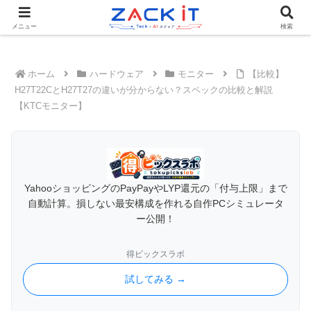
Tech×AIメディア『ZACK IT - 未来をもっと身近に』
メニュー
検索
ホーム
ハードウェア
モニター
【比較】
H27T22CとH27T27の違いが分からない？スペックの比較と解説
【KTCモニター】
YahooショッピングのPayPayやLYP還元の「付与上限」まで
自動計算。損しない最安構成を作れる自作PCシミュレータ
ー公開！
得ピックスラボ
試してみる →