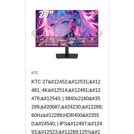
KTC
KTC 27&#12452;&#12531;&#12
481; 4K&#12514;&#12491;&#12
479;&#12540; | 3840x2160&#35
299;&#20687;&#24230;&#12289;
60Hz&#12289;HDR400&#2355
0;&#24540; | IPS&#12497;&#124
93;&#12523;&#12289;125%&#1