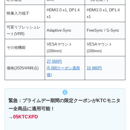
HDMI2.0 x1, DP1.4
HDMI2.0 x1, DP1.4
映像入力端子
x1
x1
可変リフレッシュレ
Adaptive-Sync
FreeSync / G-Sync
ート(VRR)
VESAマウント
VESAマウント
その他機能
(100mm)
(100mm)
27,000円
価格(2025/4/6時点)
(5,000クーポン適用
15,980円
後)
緊急：プライムデー期間の限定クーポンがKTCモニタ
ー全商品に適用可能！
→
05KTCXPD