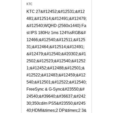
KTC
KTC 27&#12452;&#12531;&#12
481;&#12514;&#12491;&#12479;
&#12540;WQHD (2560x1440) Fa
st IPS 180Hz 1ms 124%sRGB&#
12466;&#12540;&#12511;&#125
31;&#12464;&#12514;&#12491;
&#12479;&#12540;&#20302;&#1
2502;&#12523;&#12540;&#1252
1;&#12452;&#12488;&#12501;&
#12522;&#12483;&#12459;&#12
540;&#12501;&#12522;&#12540;
FreeSync & G-Sync&#23550;&#
24540;&#39640;&#36637;&#242
30;350cd/m PS5&#23550;&#245
40;HDMI&times;2 DP&times;2 3&