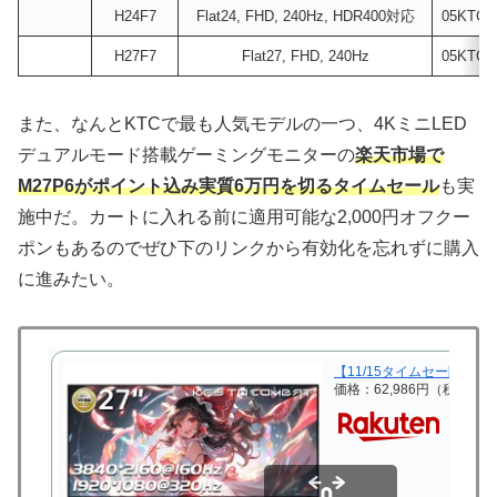
H24F7
Flat24, FHD, 240Hz, HDR400対応
05KTCK
H27F7
Flat27, FHD, 240Hz
05KTCK
また、なんとKTCで最も人気モデルの一つ、4KミニLED
デュアルモード搭載ゲーミングモニターの
楽天市場で
M27P6がポイント込み実質6万円を切るタイムセール
も実
施中だ。カートに入れる前に適用可能な2,000円オフクー
ポンもあるのでぜひ下のリンクから有効化を忘れずに購入
に進みたい。
【11/15タイムセー限定★26
価格：62,986円（税込、送