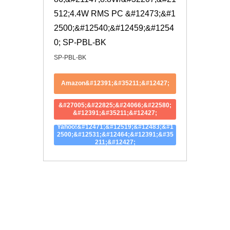
512;4.4W RMS PC &#12473;&#1
2500;&#12540;&#12459;&#1254
0; SP-PBL-BK
SP-PBL-BK
Amazon&#12391;&#35211;&#12427;
&#27005;&#22825;&#24066;&#22580;
&#12391;&#35211;&#12427;
Yahoo!&#12471;&#12519;&#12483;&#1
2500;&#12531;&#12464;&#12391;&#35
211;&#12427;