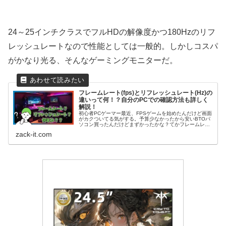
24～25インチクラスでフルHDの解像度かつ180Hzのリフ
レッシュレートなので性能としては一般的。しかしコスパ
がかなり光る、そんなゲーミングモニターだ。
フレームレート(fps)とリフレッシュレート(Hz)の
違いって何！？自分のPCでの確認方法も詳しく
解説！
初心者PCゲーマー最近、FPSゲームを始めたんだけど画面
がカクついてる気がする。予算少なかったから安いBTOパ
ソコン買ったんだけどまずかったかな？てかフレームレー
トとリフレッシュレートって何が違うの？Kotack(ZACK IT
zack-it.com
編集)確かに...