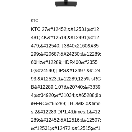
KTC
KTC 27&#12452;&#12531;&#12
481; 4K&#12514;&#12491;&#12
479;&#12540; | 3840x2160&#35
299;&#20687;&#24230;&#12289;
60Hz&#12289;HDR400&#2355
0;&#24540; | IPS&#12497;&#124
93;&#12523;&#12289;125% sRG
B&#12289;1.07&#20740;&#3339
4;&#34920;&#31034;&#65288;8b
it+FRC&#65289; | HDMI2.0&time
s;2&#12289;DP1.4&times;1&#12
289;&#12452;&#12516;&#12507;
&#12531;&#12472;&#12515;&#1