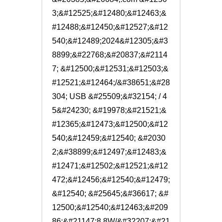
3;&#12525;&#12480;&#12463;&
#12488;&#12450;&#12527;&#12
540;&#12489;2024&#12305;&#3
8899;&#22768;&#20837;&#2114
7; &#12500;&#12531;&#12503;&
#12521;&#12464;/&#38651;&#28
304; USB &#25509;&#32154; / 4
5&#24230; &#19978;&#21521;&
#12365;&#12473;&#12500;&#12
540;&#12459;&#12540; &#2030
2;&#38899;&#12497;&#12483;&
#12471;&#12502;&#12521;&#12
472;&#12456;&#12540;&#12479;
&#12540; &#25645;&#36617; &#
12500;&#12540;&#12463;&#209
86;&#21147;8.8W/&#32207;&#21