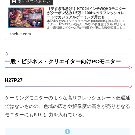
【安すぎる急げ!】KTC24インチWQHDモニター
がクーポン込み1.5万！100Hzのリフレッシュレ
ートでカジュアルゲーミング用にも
本記事では24インチクラスのWQHD解像度を誇る高PPIモ
ニター「H24T27」の紹介。WQHD解像度はフルHDよりも
より高精細なピクセル数が特徴で仕事にも映像鑑賞にもお
すすめの解像度だ。4Kゲーム設定だとGPUの負荷が耐えら
zack-it.com
れないというミドル～ミドルハイグラボをお持ちのユーザ
ーに最適なので興味があれば最後まで読んでほしい。お得
なクーポンは終了時期や上限枚数が分からないのでお早め
に。
一般・ビジネス・クリエイター向けPCモニター
H27P27
ゲーミングモニターのような高リフレッシュレート低遅延
ではないものの、色域の広さや解像度の高さが売りとなる
モニターにもKTCは力を入れている。