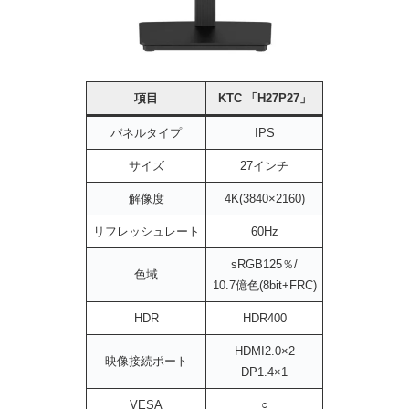
項目
KTC 「H27P27」
パネルタイプ
IPS
サイズ
27インチ
解像度
4K(3840×2160)
リフレッシュレート
60Hz
sRGB125％/
色域
10.7億色(8bit+FRC)
HDR
HDR400
HDMI2.0×2
映像接続ポート
DP1.4×1
VESA
○