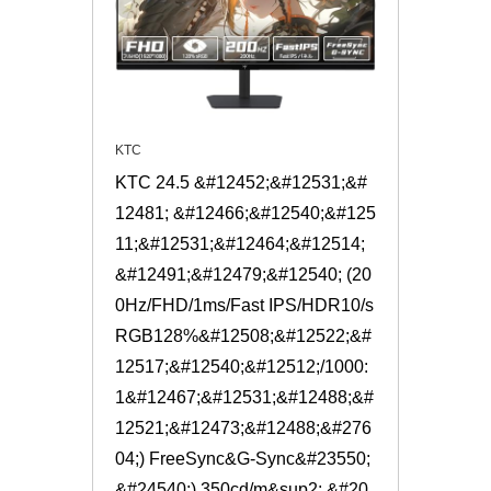
KTC
KTC 24.5 &#12452;&#12531;&#
12481; &#12466;&#12540;&#125
11;&#12531;&#12464;&#12514;
&#12491;&#12479;&#12540; (20
0Hz/FHD/1ms/Fast IPS/HDR10/s
RGB128%&#12508;&#12522;&#
12517;&#12540;&#12512;/1000:
1&#12467;&#12531;&#12488;&#
12521;&#12473;&#12488;&#276
04;) FreeSync&G-Sync&#23550;
&#24540;) 350cd/m&sup2; &#20