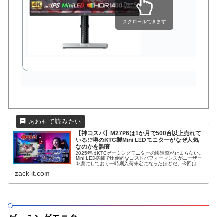
スクロールできます
【神コスパ】M27P6は1か月で500台以上売れて
いる!?噂のKTC製Mini LEDモニターがなぜ人気
なのかを調査
2025年はKTCゲーミングモニターの快進撃が止まらない。
Mini LED搭載で圧倒的なコストパフォーマンスがユーザー
を虜にしており一時期入荷未定になったほどだ。今回はそ
んなM27P6のスペック詳細と魅力について徹底解説。ゲー
zack-it.com
ミングモニター選びでなぜ「M27P6」が選ばれるのか、記
事を最後まで読めば解決するだろう。クーポン情報もあ
り！