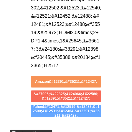
302;&#12502;&#12523;&#12540;
&#12521;&#12452;&#12488; &#
12481;&#12523;&#12488;&#355
19;&#25972; HDMI2.0&times;2+
DP1.4&times;1&#25645;&#3661
7; 3&#24180;&#38291;&#12398;
&#20445;&#35388;&#20184;&#1
2365; H25T7
Amazon&#12391;&#35211;&#12427;
&#27005;&#22825;&#24066;&#22580;
&#12391;&#35211;&#12427;
Yahoo!&#12471;&#12519;&#12483;&#1
2500;&#12531;&#12464;&#12391;&#35
211;&#12427;