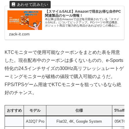
【スマイルSALE】Amazonで現在お得な自作PC
関連製品のセール情報！
本記事は現在Amazonでほぼ毎月開催されている「スマイ
ルSALE」についてピックアップ。PCパーツや周辺機器、
ガジェット商品で魅力的な商品があればぜひこの機会に購
入を検討したい。
zack-it.com
KTCモニターで使用可能なクーポンをまとめた表を用意
した。現在配布中のクーポンは多くないものの、e-Sports
特化の24.5インチサイズの300Hz高リフレッシュレートゲ
ーミングモニターが破格の値段で購入可能のようだ。
FPS/TPSゲーム用途でKTCモニターを狙っているなら絶
好のチャンス。
おすすめ
モデル
仕様
5%off c
A32Q7 Pro
Flat32, 4K, Google System
05KTCK