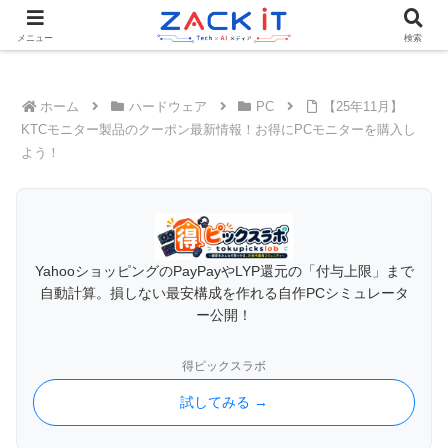
Tech×AIメディア『ZACK IT - 未来をもっと身近に』
メニュー
検索
ホーム
ハードウェア
PC
【25年11月】
KTCモニター製品のクーポン最新情報！お得にPCモニターを購入し
よう！
YahooショッピングのPayPayやLYP還元の「付与上限」まで
自動計算。損しない最安構成を作れる自作PCシミュレータ
ー公開！
得ピックスラボ
試してみる →