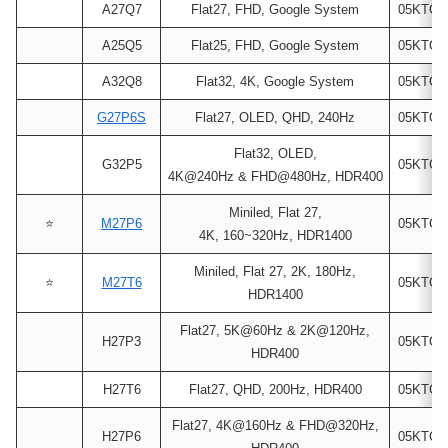
A27Q7
Flat27, FHD, Google System
05KTCK
A25Q5
Flat25, FHD, Google System
05KTCK
A32Q8
Flat32, 4K, Google System
05KTCK
G27P6S
Flat27, OLED, QHD, 240Hz
05KTCK
Flat32, OLED,
G32P5
05KTCK
4K@240Hz & FHD@480Hz, HDR400
Miniled, Flat 27,
⭐
M27P6
05KTCK
4K, 160~320Hz, HDR1400
Miniled, Flat 27, 2K, 180Hz,
⭐
M27T6
05KTCK
HDR1400
Flat27, 5K@60Hz & 2K@120Hz,
H27P3
05KTCK
HDR400
H27T6
Flat27, QHD, 200Hz, HDR400
05KTCK
Flat27, 4K@160Hz & FHD@320Hz,
H27P6
05KTCK