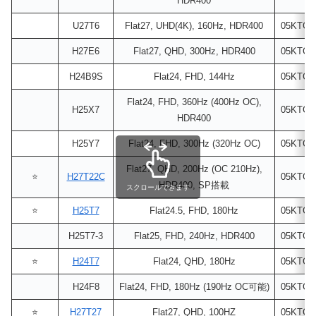
HDR400
U27T6
Flat27, UHD(4K), 160Hz, HDR400
05KTCK
H27E6
Flat27, QHD, 300Hz, HDR400
05KTCK
H24B9S
Flat24, FHD, 144Hz
05KTCP
Flat24, FHD, 360Hz (400Hz OC),
H25X7
05KTCP
HDR400
H25Y7
Flat24, FHD, 300Hz (320Hz OC)
05KTCP
Flat27, QHD, 200Hz (OC 210Hz),
⭐
H27T22C
05KTCK
HDR400, SP搭載
スクロールできます
⭐
H25T7
Flat24.5, FHD, 180Hz
05KTCK
H25T7-3
Flat25, FHD, 240Hz, HDR400
05KTCK
⭐
H24T7
Flat24, QHD, 180Hz
05KTCK
H24F8
Flat24, FHD, 180Hz (190Hz OC可能)
05KTCK
⭐
H27T27
Flat27, QHD, 100HZ
05KTCK