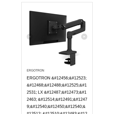
ERGOTRON
ERGOTRON &#12456;&#12523;
&#12468;&#12488;&#12525;&#1
2531; LX &#12487;&#12473;&#1
2463; &#12514;&#12491;&#1247
9;&#12540;&#12450;&#12540;&
#12512; &#12510;&#12483;&#12