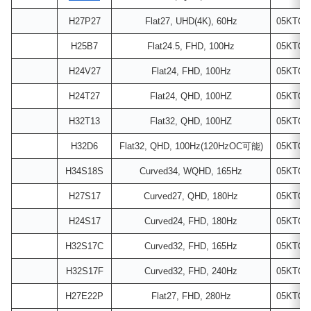
H27P27
Flat27, UHD(4K), 60Hz
05KTCK
H25B7
Flat24.5, FHD, 100Hz
05KTCK
H24V27
Flat24, FHD, 100Hz
05KTCK
H24T27
Flat24, QHD, 100HZ
05KTCK
H32T13
Flat32, QHD, 100HZ
05KTCK
H32D6
Flat32, QHD, 100Hz(120HzOC可能)
05KTCK
H34S18S
Curved34, WQHD, 165Hz
05KTCK
H27S17
Curved27, QHD, 180Hz
05KTCK
H24S17
Curved24, FHD, 180Hz
05KTCK
H32S17C
Curved32, FHD, 165Hz
05KTCK
H32S17F
Curved32, FHD, 240Hz
05KTCK
H27E22P
Flat27, FHD, 280Hz
05KTCK