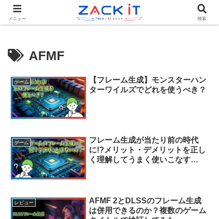
Tech×AIメディア『ZACK IT - 未来をもっと身近に』
メニュー
検索
AFMF
【フレーム生成】モンスターハン
ゲーム
ターワイルズでどれを使うべき？
フレーム生成が当たり前の時代
ゲーム
に!?メリット・デメリットを正し
く理解してうまく使いこなす
【DLSS/FSR/AFMF/Lossless
Scaling】
AFMF 2とDLSSのフレーム生成
レビュー
は併用できるのか？複数のゲーム