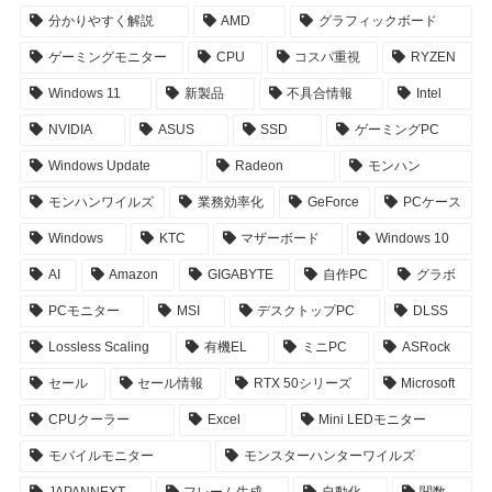
分かりやすく解説
AMD
グラフィックボード
ゲーミングモニター
CPU
コスパ重視
RYZEN
Windows 11
新製品
不具合情報
Intel
NVIDIA
ASUS
SSD
ゲーミングPC
Windows Update
Radeon
モンハン
モンハンワイルズ
業務効率化
GeForce
PCケース
Windows
KTC
マザーボード
Windows 10
AI
Amazon
GIGABYTE
自作PC
グラボ
PCモニター
MSI
デスクトップPC
DLSS
Lossless Scaling
有機EL
ミニPC
ASRock
セール
セール情報
RTX 50シリーズ
Microsoft
CPUクーラー
Excel
Mini LEDモニター
モバイルモニター
モンスターハンターワイルズ
JAPANNEXT
フレーム生成
自動化
関数