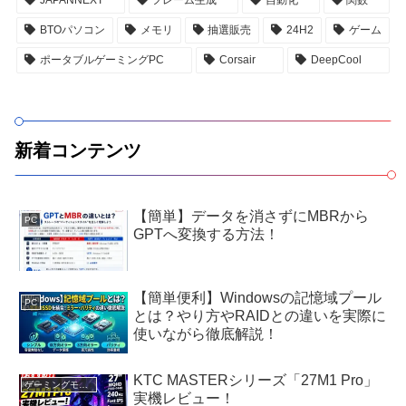
BTOパソコン
メモリ
抽選販売
24H2
ゲーム
ポータブルゲーミングPC
Corsair
DeepCool
新着コンテンツ
【簡単】データを消さずにMBRから
PC
GPTへ変換する方法！
【簡単便利】Windowsの記憶域プール
PC
とは？やり方やRAIDとの違いを実際に
使いながら徹底解説！
KTC MASTERシリーズ「27M1 Pro」
ゲーミングモニター
実機レビュー！