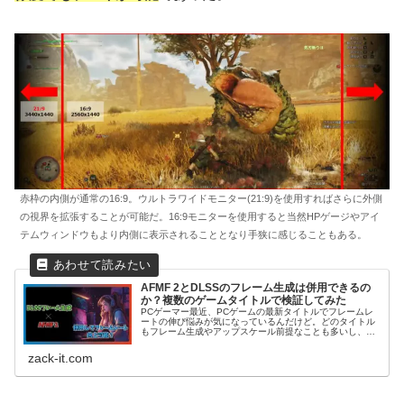
赤枠の内側が通常の16:9。ウルトラワイドモニター(21:9)を使用すればさらに外側
の視界を拡張することが可能だ。16:9モニターを使用すると当然HPゲージやアイ
テムウィンドウもより内側に表示されることとなり手狭に感じることもある。
AFMF 2とDLSSのフレーム生成は併用できるの
か？複数のゲームタイトルで検証してみた
PCゲーマー最近、PCゲームの最新タイトルでフレームレ
ートの伸び悩みが気になっているんだけど。どのタイトル
もフレーム生成やアップスケール前提なことも多いし、そ
れぞれの技術について説明してほしいし、何なら併用でき
る技術とかあるの？Kotack...
zack-it.com