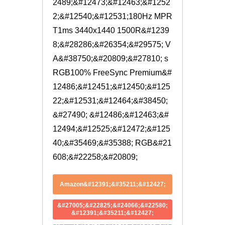
2489;&#12473;&#12463;&#1252
2;&#12540;&#12531;180Hz MPR
T1ms 3440x1440 1500R&#1239
8;&#28286;&#26354;&#29575; V
A&#38750;&#20809;&#27810; s
RGB100% FreeSync Premium&#
12486;&#12451;&#12450;&#125
22;&#12531;&#12464;&#38450;
&#27490; &#12486;&#12463;&#
12494;&#12525;&#12472;&#125
40;&#35469;&#35388; RGB&#21
608;&#22258;&#20809;
Amazon&#12391;&#35211;&#12427;
&#27005;&#22825;&#24066;&#22580;
&#12391;&#35211;&#12427;