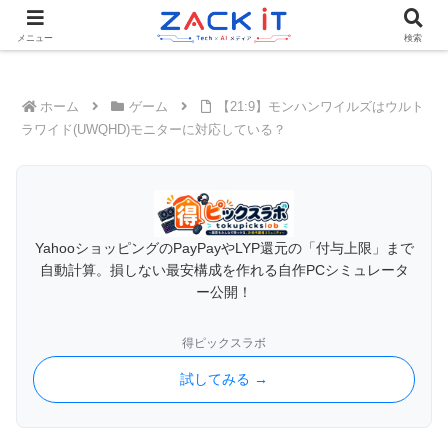
Tech×AIメディア『ZACK IT - 未来をもっと身近に』
メニュー
検索
ホーム
ゲーム
【21:9】モンハンワイルズはウルト
ラワイド(UWQHD)モニターに対応している？
YahooショッピングのPayPayやLYP還元の「付与上限」まで
自動計算。損しない最安構成を作れる自作PCシミュレータ
ー公開！
得ピックスラボ
試してみる →