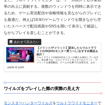
率の向上に貢献する。複数のウィンドウを同時に表示でき
るため、ゲーム実況配信や攻略情報を見ながらのプレイに
も最適だ。例えば16:9のゲームウィンドウを開きながら空
いたスペースで配信画面やSNSを開いて表示して確認し
ながらプレイを楽しむことができる。
【メリット/デメリット】該当したらウルトラワ
イド(UWQHD)モニター買うべし!おすすめ製品も
紹介！
ウルトラワイド(UWQHD)モニターの購入を検討している方
へ。本記事では、ウルトラワイドモニターのメリット・デ
メリットを徹底解説。ゲームや仕事での活用方法、おすす
めモニターまで網羅。最適なモニター選びをサポート。
zack-it.com
ワイルズをプレイした際の実際の見え方
モンスターハンターワイルズ
を
ウルトラワイドモニター
で