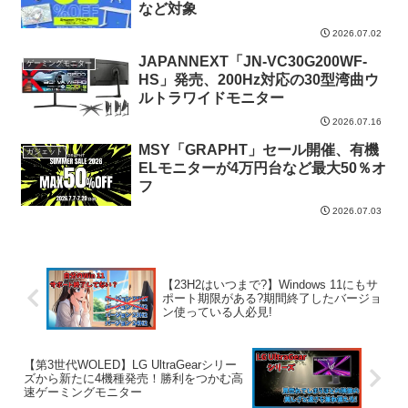
など対象
2026.07.02
JAPANNEXT「JN-VC30G200WF-
ゲーミングモニター
HS」発売、200Hz対応の30型湾曲ウ
ルトラワイドモニター
2026.07.16
MSY「GRAPHT」セール開催、有機
ガジェット
ELモニターが4万円台など最大50％オ
フ
2026.07.03
【23H2はいつまで?】Windows 11にもサ
ポート期限がある?期間終了したバージョ
ン使っている人必見!
【第3世代WOLED】LG UltraGearシリー
ズから新たに4機種発売！勝利をつかむ高
速ゲーミングモニター