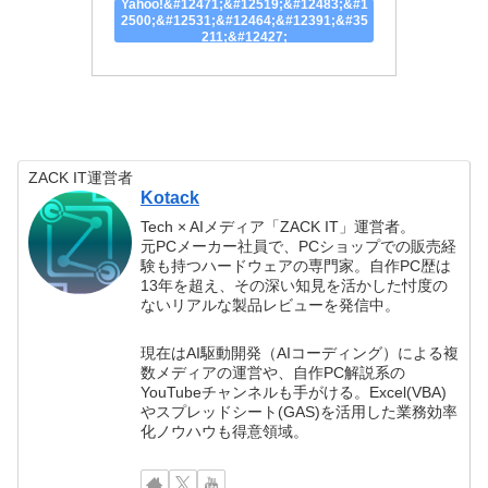
Yahoo!&#12471;&#12519;&#12483;&#1
2500;&#12531;&#12464;&#12391;&#35
211;&#12427;
ZACK IT運営者
Kotack
Tech × AIメディア「ZACK IT」運営者。
元PCメーカー社員で、PCショップでの販売経
験も持つハードウェアの専門家。自作PC歴は
13年を超え、その深い知見を活かした忖度の
ないリアルな製品レビューを発信中。
現在はAI駆動開発（AIコーディング）による複
数メディアの運営や、自作PC解説系の
YouTubeチャンネルも手がける。Excel(VBA)
やスプレッドシート(GAS)を活用した業務効率
化ノウハウも得意領域。