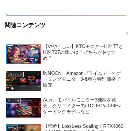
関連コンテンツ
【ややこしい】KTCモニターH24T7と
PC
H24T27の違いは？どちらがおすす
め？
INNOCN、Amazonプライムデーでゲ
ガジェット
ーミングモニター3機種を特別価格で
販売
Acer、モバイルモニター3機種を発
ニュース
売。クリエイター向けOLEDや144Hz
ゲーミングモデルなど
【禁断】LossLess ScalingでRTX4060
ゲーム