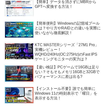
【簡単】データを消さずにMBRから
PC
GPTへ変換する方法！
【簡単便利】Windowsの記憶域プール
PC
とは？やり方やRAIDとの違いを実際に
使いながら徹底解説！
KTC MASTERシリーズ「27M1 Pro」
ゲーミングモニター
実機レビュー！
WQHD/240Hz(OC:275Hz)のFast IPS
ゲーミングモニターの実力は？
【違い検証】PCゲームで16GBは足り
レビュー
ない？そもそもメモリ16GBと32GBで
パフォーマンスに差は出る?
【インストール不要】誰でも簡単に
PC
Windows 11の時刻表示で「曜日」を
表示する方法！