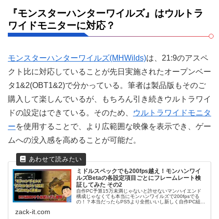
『モンスターハンターワイルズ』はウルトラ
ワイドモニターに対応？
モンスターハンターワイルズ(MHWilds)
は、21:9のアスペ
クト比に対応していることが先日実施されたオープンベー
タ1&2(OBT1&2)で分かっている。筆者は製品版もそのご
購入して楽しんでいるが、もちろん引き続きウルトラワイ
ドの設定はできている。そのため、
ウルトラワイドモニタ
ー
を使用することで、より広範囲な映像を表示でき、ゲー
ムへの没入感を高めることが可能だ。
ミドルスペックでも200fps越え！モンハンワイ
ルズBetaの各設定項目ごとにフレームレート検
証してみた その2
自作PC予算15万未満じゃないと許せないマンハイエンド
構成じゃなくても本当にモンハンワイルズで200fpsでる
の！？本当だったらPS5より全然いいし新しく自作PC組ん
じゃうけど、嘘だったらひっぱたくよ？？Kotack(ZACK IT
zack-it.com
編集)今...