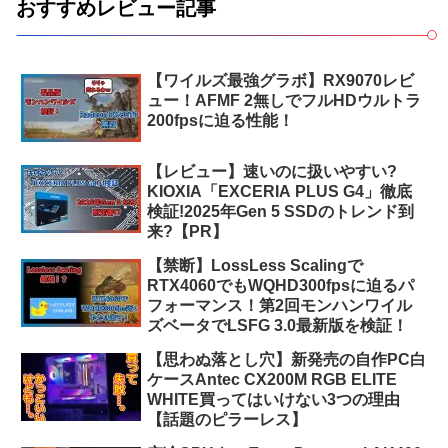
おすすめレビュー記事
【ワイルズ最強グラボ】RX9070レビ
ュー！AFMF 2無しでフルHDウルトラ
200fpsに迫る性能！
【レビュー】速いのに扱いやすい?
KIOXIA「EXCERIA PLUS G4」徹底
検証!2025年Gen 5 SSDのトレンド到
来?【PR】
【禁断】LossLess Scalingで
RTX4060でもWQHD300fpsに迫るパ
フォーマンス！第2回モンハンワイル
ズベータでLSFG 3.0最新版を検証！
【思わぬ落とし穴】新発売の自作PC白
ケースAntec CX200M RGB ELITE
WHITE買ってはいけない3つの理由
【話題のピラーレス】