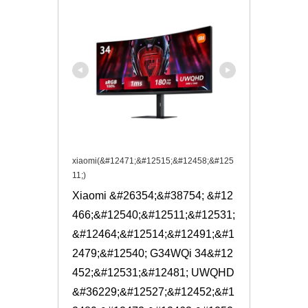
xiaomi(&#12471;&#12515;&#12458;&#125
11;)
Xiaomi &#26354;&#38754; &#12
466;&#12540;&#12511;&#12531;
&#12464;&#12514;&#12491;&#1
2479;&#12540; G34WQi 34&#12
452;&#12531;&#12481; UWQHD
&#36229;&#12527;&#12452;&#1