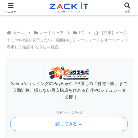
Tech×AIメディア『ZACK IT - 未来をもっと身近に』
メニュー
検索
ホーム
ハードウェア
PC
【簡単】ゲーム
中にfpsの値を表示したい！画面内にフレームレートをオーバーレイ
表示して確認する方法を解説
YahooショッピングのPayPayやLYP還元の「付与上限」まで
自動計算。損しない最安構成を作れる自作PCシミュレータ
ー公開！
得ピックスラボ
試してみる →