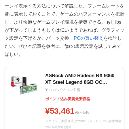
ーレイ表示する方法について解説した。フレームレートを
常に表示しておくことで、ゲームのパフォーマンスを把握
し、より快適なゲームプレイ環境を構築できる。もしfps
が下がってしまうもしくは低いようであれば、グラフィッ
ク設定を下げるか、パーツ交換、
PCの買い替え
を検討し
たい。ぜひ本記事を参考に、fpsの表示設定を試してみて
ほしい。
ASRock AMD Radeon RX 9060
XT Steel Legend 8GB OC
RX9060XT SL 8GO
Yahoo! パソコン工房
ポイント込み実質最安価格
¥53,461
¥57,148
※ポイント実質価格はYahoo!ショッピングの参考価格
2026年8月9日更新