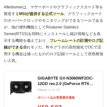
Afterburnerは、マザーボードやグラフィックスカード等を
製造する
MSIが提供する公式ツール
。グラフィックカード
のオーバークロックやモニタリングができるツールである
が、他の便利機能としてRivatuner Statistics
Server(RTSS)を同時にインストールし統計情報などを表
示する機能を備えており、
フレームレートの計測やログ記
録ができる
優れモノだ。昨今グラボの高性能化でOCで活
用する機会は減ったもののログ記録ツールとして依然根強
い人気。
GIGABYTE GV-N3060WF2OC-
12GD rev.2.0 (GeForce RTX
3060 12GB)
Yahoo! ドスパラ
ポイント込み実質最安価格