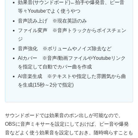
効果音(サウンドボード)←拍手や爆発音、ピー音
等々Youtubeでよく使うやつ
音声読み上げ ※現在英語のみ
ファイル変声 ※音声トラックからボイスチェン
ジ
音声強化 ※ボリュームやノイズ除去など
AIカバー ※音声/動画ファイルやYoutubeリンク
を指定して自動でカバー曲を作成
AI音楽生成 ※テキストや指定した雰囲気から曲
を生成(15秒～2分で指定)
サウンドボードでは効果音のポン出しが可能なので、
OBSに音声ミキサーを設定にしておけば、ピー音や爆発
音などよく使う効果音を設定しておき、随時鳴らすことも