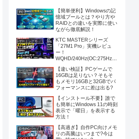
【簡単便利】Windowsの記
PC
憶域プールとは？やり方や
RAIDとの違いを実際に使い
ながら徹底解説！
KTC MASTERシリーズ
ゲーミングモニター
「27M1 Pro」実機レビュ
ー！
WQHD/240Hz(OC:275Hz)
のFast IPSゲーミングモニ
【違い検証】PCゲームで
ターの実力は？
レビュー
16GBは足りない？そもそ
もメモリ16GBと32GBでパ
フォーマンスに差は出る?
【インストール不要】誰で
PC
も簡単にWindows 11の時刻
表示で「曜日」を表示する
方法！
【高過ぎ】自作PC向けメモ
自作PCパーツ
リの高騰はいつまで?今は