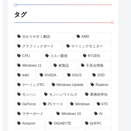
タグ
分かりやすく解説
AMD
グラフィックボード
ゲーミングモニター
CPU
コスパ重視
RYZEN
Windows 11
新製品
不具合情報
Intel
NVIDIA
ASUS
SSD
ゲーミングPC
Windows Update
Radeon
モンハン
モンハンワイルズ
業務効率化
GeForce
PCケース
Windows
KTC
マザーボード
Windows 10
AI
Amazon
GIGABYTE
自作PC