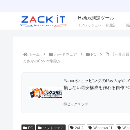
Hz/fps測定ツール
リフレッシュレート測定
製
ホーム
ハードウェア
PC
【不具合最新
まさかのCopilot削除か
YahooショッピングのPayPay
損しない最安構成を作れる自作P
得ピックスラボ
PC
ソフトウェア
24H2
Windows 11
Win