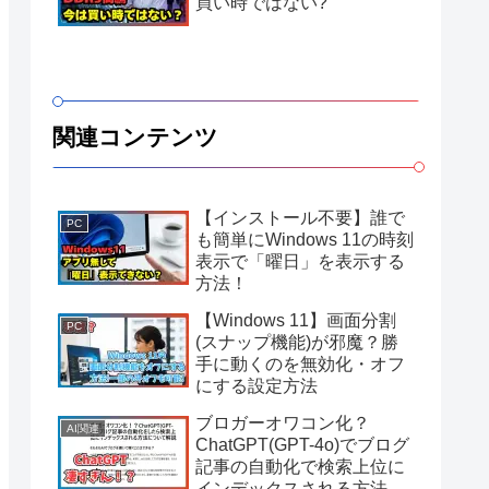
買い時ではない?
関連コンテンツ
【インストール不要】誰で
PC
も簡単にWindows 11の時刻
表示で「曜日」を表示する
方法！
【Windows 11】画面分割
PC
(スナップ機能)が邪魔？勝
手に動くのを無効化・オフ
にする設定方法
ブロガーオワコン化？
AI関連
ChatGPT(GPT-4o)でブログ
記事の自動化で検索上位に
インデックスされる方法に