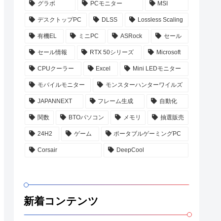
グラボ
PCモニター
MSI
デスクトップPC
DLSS
Lossless Scaling
有機EL
ミニPC
ASRock
セール
セール情報
RTX 50シリーズ
Microsoft
CPUクーラー
Excel
Mini LEDモニター
モバイルモニター
モンスターハンターワイルズ
JAPANNEXT
フレーム生成
自動化
関数
BTOパソコン
メモリ
抽選販売
24H2
ゲーム
ポータブルゲーミングPC
Corsair
DeepCool
新着コンテンツ