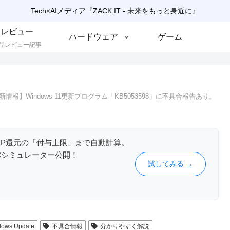
Tech×AIメディア『ZACK IT - 未来をもっと身近に』
レビュー
ハードウェア
ゲーム
品レビュー記事
情報】Windows 11更新プログラム「KB5053598」に不具合報告あり。
やLYP還元の「付与上限」まで自動計算。
Cシミュレーター公開！
試してみる →
dows Update
不具合情報
分かりやすく解説