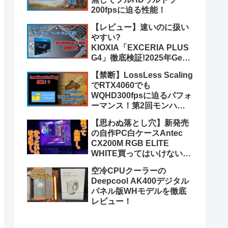
200fpsに迫る性能！
【レビュー】速いのに扱い
やすい?
KIOXIA「EXCERIA PLUS
G4」徹底検証!2025年Gen
5 SSDのトレンド到来?
【禁断】LossLess Scaling
【PR】
でRTX4060でも
WQHD300fpsに迫るパフォ
ーマンス！第2回モンハン
ワイルズベータでLSFG 3.0
【思わぬ落とし穴】新発売
最新版を検証！
の自作PC白ケースAntec
CX200M RGB ELITE
WHITE買ってはいけない3
つの理由【話題のピラーレ
空冷CPUクーラーの
ス】
Deepcool AK400デジタル
パネル版WHモデルを徹底
レビュー！