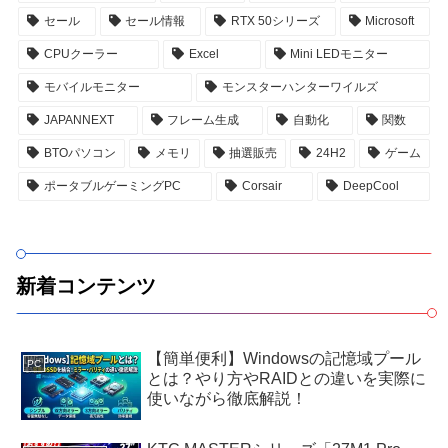
セール
セール情報
RTX 50シリーズ
Microsoft
CPUクーラー
Excel
Mini LEDモニター
モバイルモニター
モンスターハンターワイルズ
JAPANNEXT
フレーム生成
自動化
関数
BTOパソコン
メモリ
抽選販売
24H2
ゲーム
ポータブルゲーミングPC
Corsair
DeepCool
新着コンテンツ
【簡単便利】Windowsの記憶域プール
PC
とは？やり方やRAIDとの違いを実際に
使いながら徹底解説！