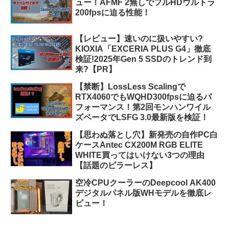
ュー！AFMF 2無しでフルHDウルトラ
200fpsに迫る性能！
【レビュー】速いのに扱いやすい?
KIOXIA「EXCERIA PLUS G4」徹底
検証!2025年Gen 5 SSDのトレンド到
来?【PR】
【禁断】LossLess Scalingで
RTX4060でもWQHD300fpsに迫るパ
フォーマンス！第2回モンハンワイル
ズベータでLSFG 3.0最新版を検証！
【思わぬ落とし穴】新発売の自作PC白
ケースAntec CX200M RGB ELITE
WHITE買ってはいけない3つの理由
【話題のピラーレス】
空冷CPUクーラーのDeepcool AK400
デジタルパネル版WHモデルを徹底レ
ビュー！