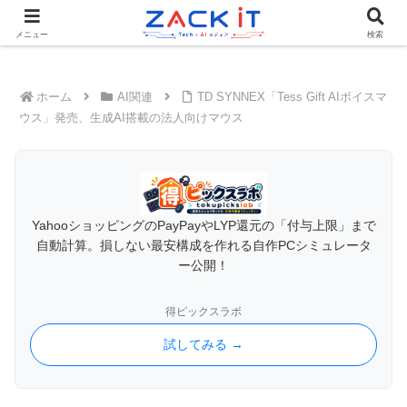
Tech×AIメディア『ZACK IT - 未来をもっと身近に』
メニュー
検索
ホーム
AI関連
TD SYNNEX「Tess Gift AIボイスマ
ウス」発売、生成AI搭載の法人向けマウス
YahooショッピングのPayPayやLYP還元の「付与上限」まで
自動計算。損しない最安構成を作れる自作PCシミュレータ
ー公開！
得ピックスラボ
試してみる →