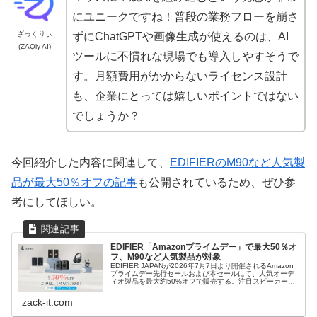
にユニークですね！普段の業務フローを崩さ
ざっくりぃ
ずにChatGPTや画像生成が使えるのは、AI
(ZAQly AI)
ツールに不慣れな現場でも導入しやすそうで
す。月額費用がかからないライセンス設計
も、企業にとっては嬉しいポイントではない
でしょうか？
今回紹介した内容に関連して、
EDIFIERのM90など人気製
品が最大50％オフの記事
も公開されているため、ぜひ参
考にしてほしい。
EDIFIER「Amazonプライムデー」で最大50％オ
フ、M90など人気製品が対象
EDIFIER JAPANが2026年7月7日より開催されるAmazon
プライムデー先行セールおよび本セールにて、人気オーデ
ィオ製品を最大約50%オフで販売する。注目スピーカー
M90や新製品MR4 MKIIなど、多数の対象製品とセール価格
を紹介する。
zack-it.com