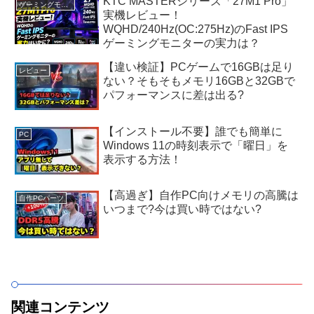
KTC MASTERシリーズ「27M1 Pro」
ゲーミングモニター
実機レビュー！
WQHD/240Hz(OC:275Hz)のFast IPS
ゲーミングモニターの実力は？
【違い検証】PCゲームで16GBは足り
レビュー
ない？そもそもメモリ16GBと32GBで
パフォーマンスに差は出る?
【インストール不要】誰でも簡単に
PC
Windows 11の時刻表示で「曜日」を
表示する方法！
【高過ぎ】自作PC向けメモリの高騰は
自作PCパーツ
いつまで?今は買い時ではない?
関連コンテンツ