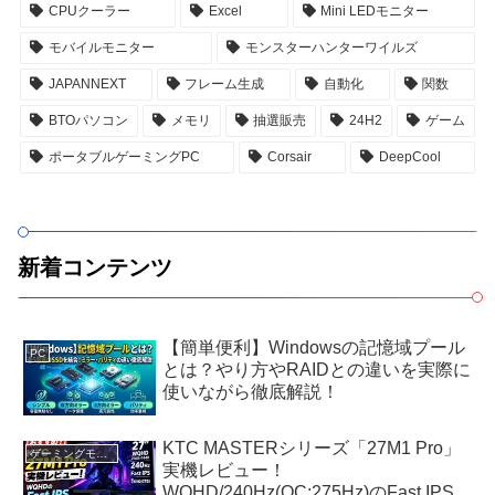
CPUクーラー
Excel
Mini LEDモニター
モバイルモニター
モンスターハンターワイルズ
JAPANNEXT
フレーム生成
自動化
関数
BTOパソコン
メモリ
抽選販売
24H2
ゲーム
ポータブルゲーミングPC
Corsair
DeepCool
新着コンテンツ
【簡単便利】Windowsの記憶域プール
PC
とは？やり方やRAIDとの違いを実際に
使いながら徹底解説！
KTC MASTERシリーズ「27M1 Pro」
ゲーミングモニター
実機レビュー！
WQHD/240Hz(OC:275Hz)のFast IPS