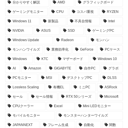
分かりやすく解説
AMD
グラフィックボード
ゲーミングモニター
CPU
コスパ重視
RYZEN
Windows 11
新製品
不具合情報
Intel
NVIDIA
ASUS
SSD
ゲーミングPC
Windows Update
Radeon
モンハン
モンハンワイルズ
業務効率化
GeForce
PCケース
Windows
KTC
マザーボード
Windows 10
AI
Amazon
GIGABYTE
自作PC
グラボ
PCモニター
MSI
デスクトップPC
DLSS
Lossless Scaling
有機EL
ミニPC
ASRock
セール
セール情報
RTX 50シリーズ
Microsoft
CPUクーラー
Excel
Mini LEDモニター
モバイルモニター
モンスターハンターワイルズ
JAPANNEXT
フレーム生成
自動化
関数