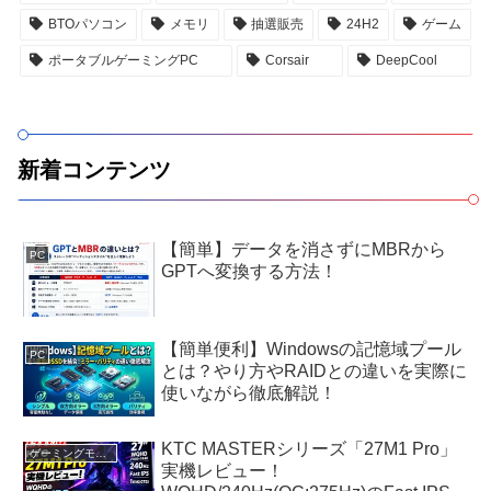
BTOパソコン
メモリ
抽選販売
24H2
ゲーム
ポータブルゲーミングPC
Corsair
DeepCool
新着コンテンツ
【簡単】データを消さずにMBRから
PC
GPTへ変換する方法！
【簡単便利】Windowsの記憶域プール
PC
とは？やり方やRAIDとの違いを実際に
使いながら徹底解説！
KTC MASTERシリーズ「27M1 Pro」
ゲーミングモニター
実機レビュー！