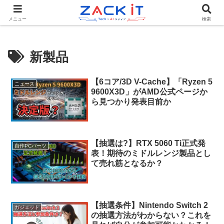
Tech×AIメディア『ZACK IT - 未来をもっと身近に』
メニュー
検索
新製品
【6コア/3D V-Cache】「Ryzen 5
ニュース
9600X3D」がAMD公式ページか
ら見つかり発表目前か
【抽選は?】RTX 5060 Ti正式発
自作PCパーツ
表！期待のミドルレンジ製品とし
て売れ筋となるか？
【抽選条件】Nintendo Switch 2
ガジェット
の抽選方法がわからない？これを