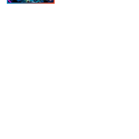
【TSUKUMO G-GEAR】