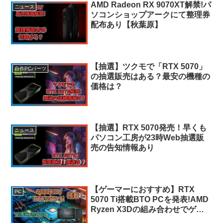
AMD Radeon RX 9070XT解禁!パ
ニュース
ソコンショップアークにて整理券
配布あり【秋葉原】
【抽選】ツクモで「RTX 5070」
自作PCパーツ
の抽選販売はある？最安の機種の
価格は？
【抽選】RTX 5070発売！早くも
ニュース
パソコン工房が23時Web抽選販
売の告知情報あり
【ゲーマーにおすすめ】RTX
PC
5070 Ti搭載BTO PCを発表!AMD
Ryzen X3Dの組み合わせでゲー
ミングの全てが詰まった最強ギア