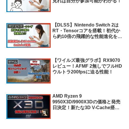
見れば自分が参加可能かわかる！
【DLSS】Nintendo Switch 2は
ガジェット
RT・Tensorコアを搭載！初代か
ら約10倍の飛躍的な性能進化を遂
げる！
【ワイルズ最強グラボ】RX9070
ゲーム
レビュー！AFMF 2無しでフルHD
ウルトラ200fpsに迫る性能！
AMD Ryzen 9
自作PCパーツ
9950X3D/9900X3Dの価格と発売
日決定！新たな3D V-Cache搭載
最大16コアのモンスター登場