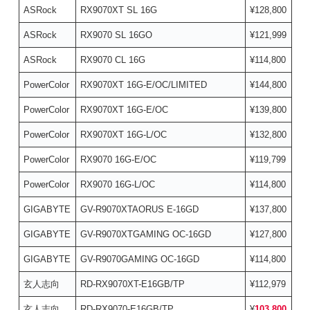
ASRock
RX9070XT SL 16G
¥128,800
ASRock
RX9070 SL 16GO
¥121,999
ASRock
RX9070 CL 16G
¥114,800
PowerColor
RX9070XT 16G-E/OC/LIMITED
¥144,800
PowerColor
RX9070XT 16G-E/OC
¥139,800
PowerColor
RX9070XT 16G-L/OC
¥132,800
PowerColor
RX9070 16G-E/OC
¥119,799
PowerColor
RX9070 16G-L/OC
¥114,800
GIGABYTE
GV-R9070XTAORUS E-16GD
¥137,800
GIGABYTE
GV-R9070XTGAMING OC-16GD
¥127,800
GIGABYTE
GV-R9070GAMING OC-16GD
¥114,800
玄人志向
RD-RX9070XT-E16GB/TP
¥112,979
玄人志向
RD-RX9070-E16GB/TP
¥
103,800