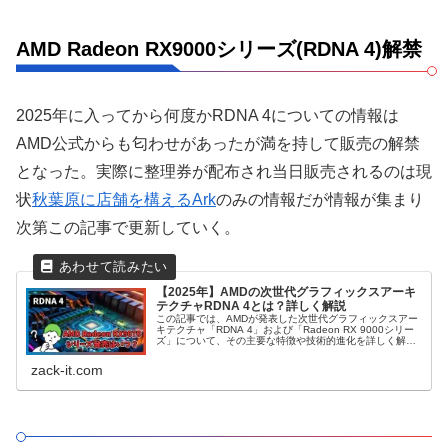
AMD Radeon RX9000シリーズ(RDNA 4)解禁
2025年に入ってから何度かRDNA 4についての情報は
AMD公式からも匂わせがあったが満を持して販売の解禁
となった。実際に整理券が配布され当日販売されるのは現
状
秋葉原に店舗を構えるArk
のみの情報だが情報が集まり
次第この記事で更新していく。
【2025年】AMDの次世代グラフィックスアーキ
テクチャRDNA 4とは？詳しく解説
この記事では、AMDが発表した次世代グラフィックスアー
キテクチャ「RDNA 4」および「Radeon RX 9000シリー
ズ」について、その主要な特徴や技術的進化を詳しく解説
する。AIアクセラレーションやレイトレーシング性能の向
上、FSR 4などの最新技術を網羅し、PCゲーマーやクリエ
zack-it.com
イターが知るべき情報を網羅的にまとめた。2025年現在の
ラインナップについても言及し、今後のPC環境構築の参考
となるだろう。