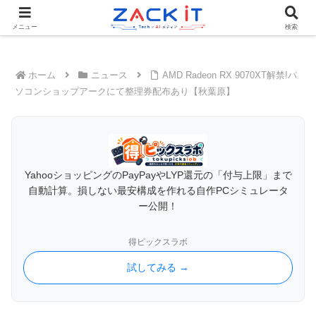
Tech×AIメディア『ZACK IT - 未来をもっと身近に』
メニュー
検索
ホーム
ニュース
AMD Radeon RX 9070XT解禁!パ
ソコンショップアークにて整理券配布あり【秋葉原】
YahooショッピングのPayPayやLYP還元の「付与上限」まで
自動計算。損しない最安構成を作れる自作PCシミュレータ
ー公開！
得ピックスラボ
試してみる →