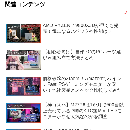
関連コンテンツ
AMD RYZEN 7 9800X3Dが早くも発
ニュース
売！気になるスペックや性能は？
【初心者向け】自作PCのPCパーツ選
自作PCパーツ
び＆組み立て方法まとめ
価格破壊のXiaomi！Amazonで27イン
PC
チFast IPSゲーミングモニターが安
い！他社製品とスペック比較してみた
【神コスパ】M27P6は1か月で500台以
ゲーミングモニター
上売れている!?噂のKTC製Mini LEDモ
ニターがなぜ人気なのかを調査