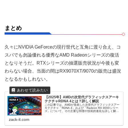
まとめ
久々にNVIDIA GeForceの現行世代と互角に渡り合え、コ
スパでも勿論優れる優秀なAMD Radeonシリーズの復活
となりそうだ。RTXシリーズの抽選販売状況が今後も変
わらない場合、当面の間はRX9070XT/9070の販売は盛況
となるかもしれない。
【2025年】AMDの次世代グラフィックスアーキ
テクチャRDNA 4とは？詳しく解説
この記事では、AMDが発表した次世代グラフィックスアー
キテクチャ「RDNA 4」および「Radeon RX 9000シリー
ズ」について、その主要な特徴や技術的進化を詳しく解説
する。AIアクセラレーションやレイトレーシング性能の向
上、FSR 4などの最新技術を網羅し、PCゲーマーやクリエ
zack-it.com
イターが知るべき情報を網羅的にまとめた。2025年現在の
ラインナップについても言及し、今後のPC環境構築の参考
となるだろう。