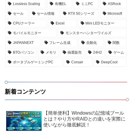
Lossless Scaling
有機EL
ミニPC
ASRock
セール
セール情報
RTX 50シリーズ
Microsoft
CPUクーラー
Excel
Mini LEDモニター
モバイルモニター
モンスターハンターワイルズ
JAPANNEXT
フレーム生成
自動化
関数
BTOパソコン
メモリ
抽選販売
24H2
ゲーム
ポータブルゲーミングPC
Corsair
DeepCool
新着コンテンツ
【簡単便利】Windowsの記憶域プール
PC
とは？やり方やRAIDとの違いを実際に
使いながら徹底解説！