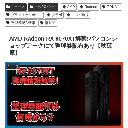
ニュース
自作PCパーツ
AMD
Radeon
RDNA 4
グラフィックボード
グラボ
コスパ重視
整理券配布情報
新製品
AMD Radeon RX 9070XT解禁!パソコンシ
ョップアークにて整理券配布あり【秋葉
原】
ニュース