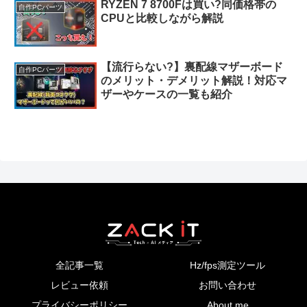
RYZEN 7 8700Fは買い?同価格帯の
自作PCパーツ
CPUと比較しながら解説
【流行らない?】裏配線マザーボード
自作PCパーツ
のメリット・デメリット解説！対応マ
ザーやケースの一覧も紹介
全記事一覧
Hz/fps測定ツール
レビュー依頼
お問い合わせ
プライバシーポリシー
About me