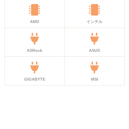
AMD
インテル
ASRock
ASUS
GIGABYTE
MSI