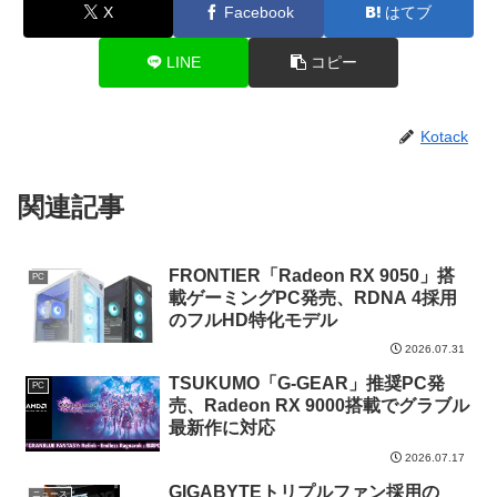
X
Facebook
はてブ
LINE
コピー
Kotack
関連記事
FRONTIER「Radeon RX 9050」搭
PC
載ゲーミングPC発売、RDNA 4採用
のフルHD特化モデル
2026.07.31
TSUKUMO「G-GEAR」推奨PC発
PC
売、Radeon RX 9000搭載でグラブル
最新作に対応
2026.07.17
GIGABYTEトリプルファン採用の
ニュース