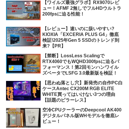
【ワイルズ最強グラボ】RX9070レビ
ュー！AFMF 2無しでフルHDウルトラ
200fpsに迫る性能！
【レビュー】速いのに扱いやすい?
KIOXIA「EXCERIA PLUS G4」徹底
検証!2025年Gen 5 SSDのトレンド到
来?【PR】
【禁断】LossLess Scalingで
RTX4060でもWQHD300fpsに迫るパ
フォーマンス！第2回モンハンワイル
ズベータでLSFG 3.0最新版を検証！
【思わぬ落とし穴】新発売の自作PC白
ケースAntec CX200M RGB ELITE
WHITE買ってはいけない3つの理由
【話題のピラーレス】
空冷CPUクーラーのDeepcool AK400
デジタルパネル版WHモデルを徹底レ
ビュー！