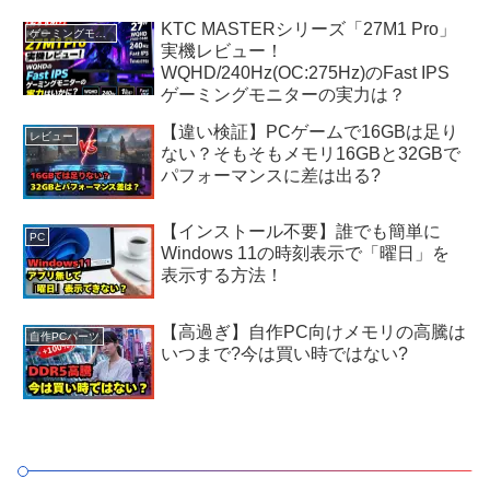
KTC MASTERシリーズ「27M1 Pro」
ゲーミングモニター
実機レビュー！
WQHD/240Hz(OC:275Hz)のFast IPS
ゲーミングモニターの実力は？
【違い検証】PCゲームで16GBは足り
レビュー
ない？そもそもメモリ16GBと32GBで
パフォーマンスに差は出る?
【インストール不要】誰でも簡単に
PC
Windows 11の時刻表示で「曜日」を
表示する方法！
【高過ぎ】自作PC向けメモリの高騰は
自作PCパーツ
いつまで?今は買い時ではない?