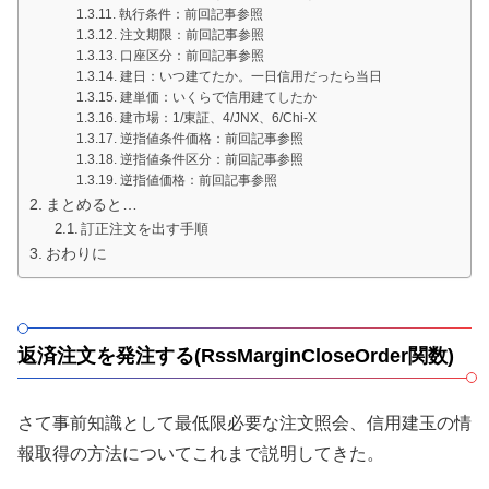
執行条件：前回記事参照
注文期限：前回記事参照
口座区分：前回記事参照
建日：いつ建てたか。一日信用だったら当日
建単価：いくらで信用建てしたか
建市場：1/東証、4/JNX、6/Chi-X
逆指値条件価格：前回記事参照
逆指値条件区分：前回記事参照
逆指値価格：前回記事参照
まとめると…
訂正注文を出す手順
おわりに
返済注文を発注する(RssMarginCloseOrder関数)
さて事前知識として最低限必要な注文照会、信用建玉の情
報取得の方法についてこれまで説明してきた。