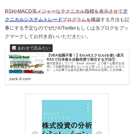
RSIやMACD等メジャーなテクニカル指標を表示させて
テ
クニカルシステムトレード
プログラムを構築
する方法も記
事にする予定なのでぜひX/Twitterもしくは当ブログをブッ
クマークしてお付き合いいただきたい。
【VBA知識不要！】Excel(エクセル)を使い楽天
RSSで日本株を自動売買で発注する方法①
株式投資をしていて、Excel（Excel）上で様々な数式を活
用して自動売買出来たらいいなと思ったことはないだろう
か。この記事では楽天証券の楽天RSSを活用した日本株の
自動発注に至るまでのノウハウを説明しているので是非読
んで自動売買デビューに役立てていただきたい。
zack-it.com