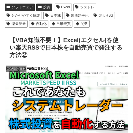
ソフトウェア
投資
Excel
シストレ
分かりやすく解説
日本株
業務効率化
楽天RSS
楽天証券
自動化
自動売買
関数
【VBA知識不要！】Excel(エクセル)を使
い楽天RSSで日本株を自動売買で発注する
方法②
ソフトウェア