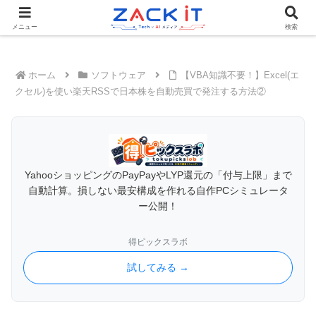
Tech×AIメディア『ZACK IT - 未来をもっと身近に』
メニュー
検索
ホーム
ソフトウェア
【VBA知識不要！】Excel(エ
クセル)を使い楽天RSSで日本株を自動売買で発注する方法②
YahooショッピングのPayPayやLYP還元の「付与上限」まで
自動計算。損しない最安構成を作れる自作PCシミュレータ
ー公開！
得ピックスラボ
試してみる →