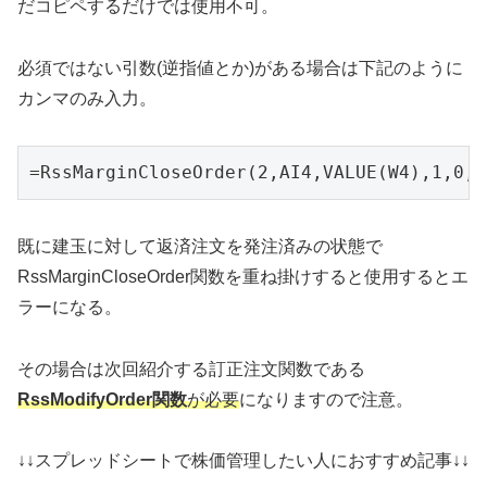
だコピペするだけでは使用不可。
必須ではない引数(逆指値とか)がある場合は下記のように
カンマのみ入力。
=RssMarginCloseOrder(2,AI4,VALUE(W4),1,0,1
既に建玉に対して返済注文を発注済みの状態で
RssMarginCloseOrder関数を重ね掛けすると使用するとエ
ラーになる。
その場合は次回紹介する訂正注文関数である
RssModifyOrder関数
が必要
になりますので注意。
↓↓スプレッドシートで株価管理したい人におすすめ記事↓↓