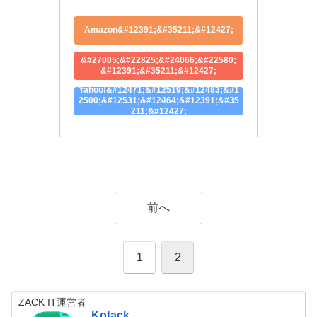
Amazon&#12391;&#35211;&#12427;
&#27005;&#22825;&#24066;&#22580;
&#12391;&#35211;&#12427;
Yahoo!&#12471;&#12519;&#12483;&#1
2500;&#12531;&#12464;&#12391;&#35
211;&#12427;
前へ
1
2
ZACK IT運営者
Kotack