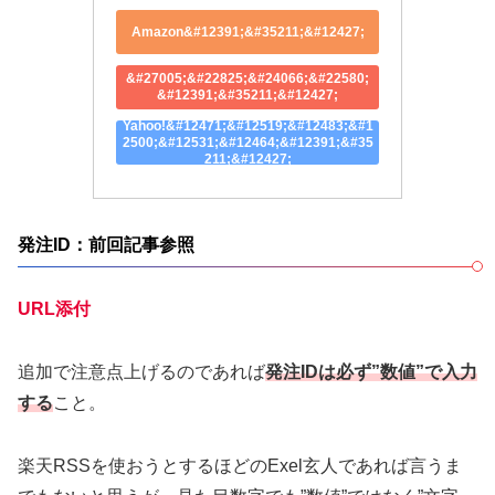
Amazon&#12391;&#35211;&#12427;
&#27005;&#22825;&#24066;&#22580;
&#12391;&#35211;&#12427;
Yahoo!&#12471;&#12519;&#12483;&#1
2500;&#12531;&#12464;&#12391;&#35
211;&#12427;
発注ID：前回記事参照
URL添付
追加で注意点上げるのであれば
発注IDは必ず”
数
値”で入力
する
こと。
楽天RSSを使おうとするほどのExel玄人であれば言うま