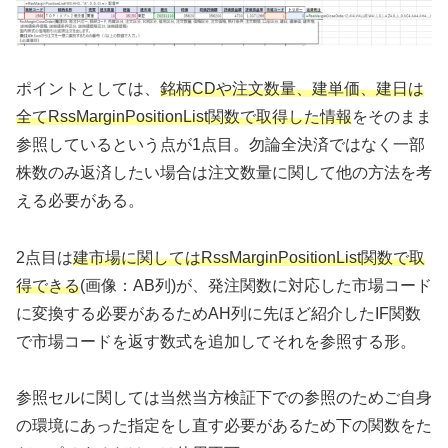
ポイントとしては、
銘柄CDや注文数量、建単価、建日は
全てRssMarginPositionList関数で取得した情報
をそのまま
参照しているという点が1点目。勿論全決済ではなく一部
株数のみ返済したい場合は注文数量に関して他の方法を考
える必要がある。
2点目は
建市場に関してはRssMarginPositionList関数で取
得でき
る
(画像：AB列)が、発注関数に対応した市場コード
に変換する必要があるためAH列に先ほど紹介したIF関数
で市場コードを返す数式を追加してそれを参照する形。
参照セルに関しては当然当方検証下での参照のためご自身
の環境にあった指定をし直す必要があるため下の関数をた