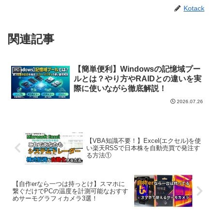
Kotack
関連記事
【簡単便利】Windowsの記憶域プー
PC
ルとは？やり方やRAIDとの違いを実
際に使いながら徹底解説！
2026.07.26
【VBA知識不要！】Excel(エクセル)を使
い楽天RSSで日本株を自動売買で発注す
る方法①
【自作erなら一つは持っとけ】スマホに
繋ぐだけでPCの温度を計測可能なおすす
めサーモグラフィカメラ3選！