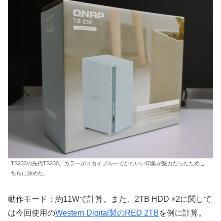
TS233の先代TS230。カラーがスカイブルーでかわいい印象が魅力だったためこ
ちらに決めた。
動作モード：約11Wで計算。また、2TB HDD ×2に関して
は今回使用の
Western Digital製のRED 2TB
を例に計算。