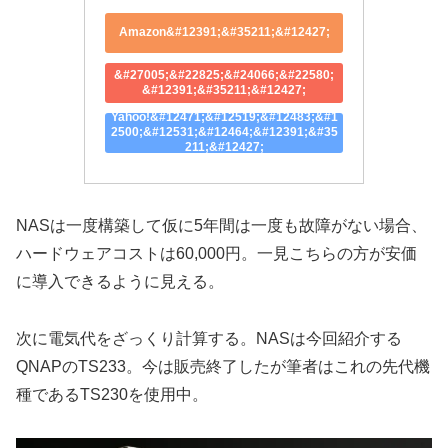
Amazon&#12391;&#35211;&#12427;
&#27005;&#22825;&#24066;&#22580;
&#12391;&#35211;&#12427;
Yahoo!&#12471;&#12519;&#12483;&#1
2500;&#12531;&#12464;&#12391;&#35
211;&#12427;
NASは一度構築して仮に5年間は一度も故障がない場合、
ハードウェアコストは60,000円。一見こちらの方が安価
に導入できるように見える。
次に電気代をざっくり計算する。NASは今回紹介する
QNAPのTS233。今は販売終了したが筆者はこれの先代機
種であるTS230を使用中。