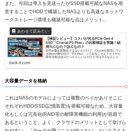
また、今回は導入を見送ったがSSD搭載可能なNASを用
意することでHDDで構築したNASよりも高速なネットワ
ークストレージ環境も構築可能な点はメリット。
【検証レビュー】コスパが光るPCIe Gen 4
SSD「Crucial P3 Plus」の比較検証を実施！結
局TLCなの？QLCなの？
自作er最近新製品ではないんだけど、Crucialが販売してい
るMicron製SSDで「P3 Plus」ってあるじゃん？どうやら
発売当初はQLCだったらしいんだけど今はTLCなんじゃな
いかって一部で報告上がってた。実際はどう？Kotack(...
zack-it.com
大容量データを格納
これはNASのモデルによっては複数のベイがありそこに
それぞれHDD/SSD(記憶装置)を搭載可能なため、大容量
化もしくは冗長化(RAID等の耐障害機能の利用)が容易で
あるということ。よく、クラウドのメリットとして挙げら
れやすい、「データが飛ぶことが中々ない」という点もも