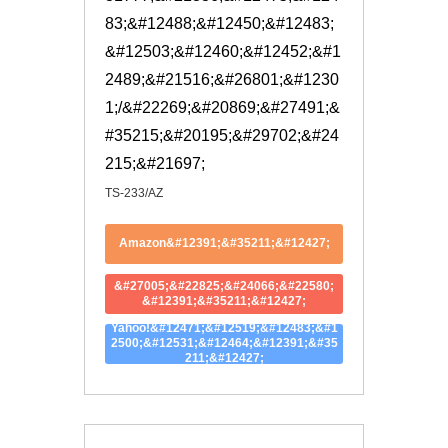
83;&#12488;&#12450;&#12483;
&#12503;&#12460;&#12452;&#1
2489;&#21516;&#26801;&#1230
1;/&#22269;&#20869;&#27491;&
#35215;&#20195;&#29702;&#24
215;&#21697;
TS-233/AZ
Amazon&#12391;&#35211;&#12427;
&#27005;&#22825;&#24066;&#22580;
&#12391;&#35211;&#12427;
Yahoo!&#12471;&#12519;&#12483;&#1
2500;&#12531;&#12464;&#12391;&#35
211;&#12427;