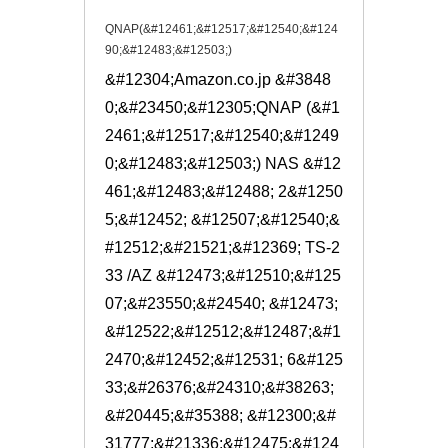
QNAP(&#12461;&#12517;&#12540;&#124
90;&#12483;&#12503;)
&#12304;Amazon.co.jp &#3848
0;&#23450;&#12305;QNAP (&#1
2461;&#12517;&#12540;&#1249
0;&#12483;&#12503;) NAS &#12
461;&#12483;&#12488; 2&#1250
5;&#12452; &#12507;&#12540;&
#12512;&#21521;&#12369; TS-2
33 /AZ &#12473;&#12510;&#125
07;&#23550;&#24540; &#12473;
&#12522;&#12512;&#12487;&#1
2470;&#12452;&#12531; 6&#125
33;&#26376;&#24310;&#38263;
&#20445;&#35388; &#12300;&#
31777;&#21336;&#12475;&#124