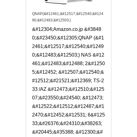
QNAP(&#12461;&#12517;&#12540;&#124
90;&#12483;&#12503;)
&#12304;Amazon.co.jp &#3848
0;&#23450;&#12305;QNAP (&#1
2461;&#12517;&#12540;&#1249
0;&#12483;&#12503;) NAS &#12
461;&#12483;&#12488; 2&#1250
5;&#12452; &#12507;&#12540;&
#12512;&#21521;&#12369; TS-2
33 /AZ &#12473;&#12510;&#125
07;&#23550;&#24540; &#12473;
&#12522;&#12512;&#12487;&#1
2470;&#12452;&#12531; 6&#125
33;&#26376;&#24310;&#38263;
&#20445;&#35388; &#12300;&#