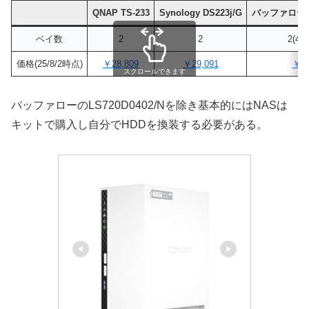
QNAP TS-233
Synology DS223j/G
バッファロー LS
ベイ数
2
2
2(4
価格(25/8/2時点)
￥28,809
￥29,091
￥27
スクロールできます
バッファローのLS720D0402/Nを除き基本的にはNASは
キットで購入し自分でHDDを換装する必要がある。