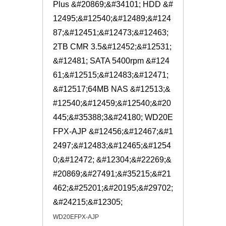
Plus &#20869;&#34101; HDD &#
12495;&#12540;&#12489;&#124
87;&#12451;&#12473;&#12463; 
2TB CMR 3.5&#12452;&#12531;
&#12481; SATA 5400rpm &#124
61;&#12515;&#12483;&#12471;
&#12517;64MB NAS &#12513;&
#12540;&#12459;&#12540;&#20
445;&#35388;3&#24180; WD20E
FPX-AJP &#12456;&#12467;&#1
2497;&#12483;&#12465;&#1254
0;&#12472; &#12304;&#22269;&
#20869;&#27491;&#35215;&#21
462;&#25201;&#20195;&#29702;
&#24215;&#12305;
WD20EFPX-AJP