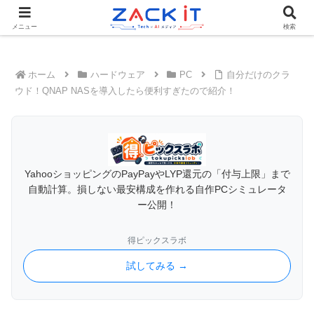
Tech×AIメディア『ZACK IT - 未来をもっと身近に』
メニュー
検索
ホーム
ハードウェア
PC
自分だけのクラ
ウド！QNAP NASを導入したら便利すぎたので紹介！
YahooショッピングのPayPayやLYP還元の「付与上限」まで
自動計算。損しない最安構成を作れる自作PCシミュレータ
ー公開！
得ピックスラボ
試してみる →