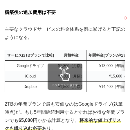
構築後の追加費用は不要
主要なクラウドサービスの料金体系を例に挙げると下記の
ようになる。
サービス(2TBプランで比較)
月額料金
年間料金(プランがない場
Googleドライブ
¥1,300（月額）
¥13,000（年額、
iCloud
¥1,300（月額）
¥15,600（
スクロールできます
Dropbox
¥1,500（月額）
¥14,400（年額、
2TBの年間プランで最も安価なのはGoogleドライブ(執筆
時点)だ。もし5年間継続利用するとすればお得な年間プラ
ンでも
65,000円
かかる計算となり、
将来的な値上げリス
クも織り込む必要
あり。