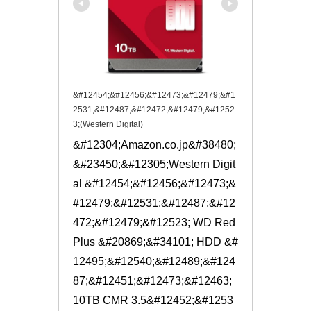
&#12454;&#12456;&#12473;&#12479;&#1
2531;&#12487;&#12472;&#12479;&#1252
3;(Western Digital)
&#12304;Amazon.co.jp&#38480;
&#23450;&#12305;Western Digit
al &#12454;&#12456;&#12473;&
#12479;&#12531;&#12487;&#12
472;&#12479;&#12523; WD Red 
Plus &#20869;&#34101; HDD &#
12495;&#12540;&#12489;&#124
87;&#12451;&#12473;&#12463; 
10TB CMR 3.5&#12452;&#1253