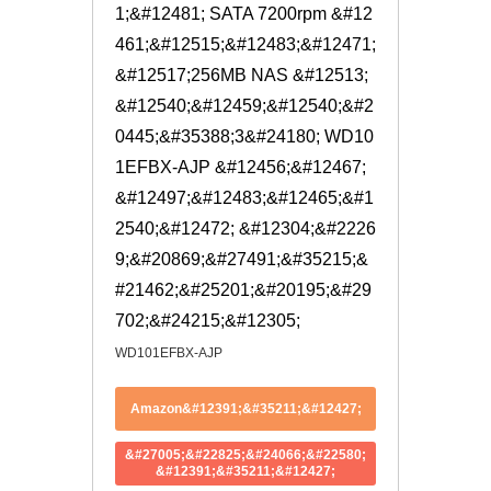
1;&#12481; SATA 7200rpm &#12
461;&#12515;&#12483;&#12471;
&#12517;256MB NAS &#12513;
&#12540;&#12459;&#12540;&#2
0445;&#35388;3&#24180; WD10
1EFBX-AJP &#12456;&#12467;
&#12497;&#12483;&#12465;&#1
2540;&#12472; &#12304;&#2226
9;&#20869;&#27491;&#35215;&
#21462;&#25201;&#20195;&#29
702;&#24215;&#12305;
WD101EFBX-AJP
Amazon&#12391;&#35211;&#12427;
&#27005;&#22825;&#24066;&#22580;
&#12391;&#35211;&#12427;