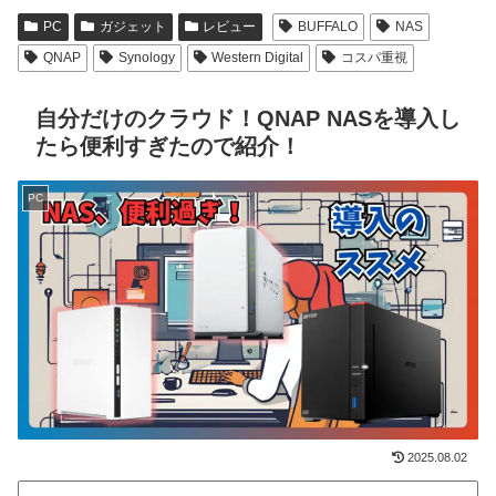
PC
ガジェット
レビュー
BUFFALO
NAS
QNAP
Synology
Western Digital
コスパ重視
自分だけのクラウド！QNAP NASを導入し
たら便利すぎたので紹介！
PC
2025.08.02