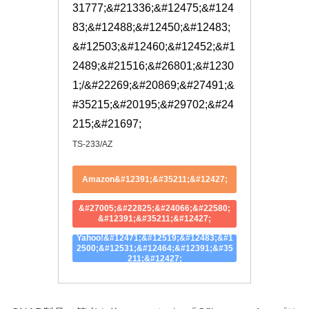
31777;&#21336;&#12475;&#124
83;&#12488;&#12450;&#12483;
&#12503;&#12460;&#12452;&#1
2489;&#21516;&#26801;&#1230
1;/&#22269;&#20869;&#27491;&
#35215;&#20195;&#29702;&#24
215;&#21697;
TS-233/AZ
Amazon&#12391;&#35211;&#12427;
&#27005;&#22825;&#24066;&#22580;
&#12391;&#35211;&#12427;
Yahoo!&#12471;&#12519;&#12483;&#1
2500;&#12531;&#12464;&#12391;&#35
211;&#12427;