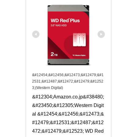
&#12454;&#12456;&#12473;&#12479;&#1
2531;&#12487;&#12472;&#12479;&#1252
3;(Western Digital)
&#12304;Amazon.co.jp&#38480;
&#23450;&#12305;Western Digit
al &#12454;&#12456;&#12473;&
#12479;&#12531;&#12487;&#12
472;&#12479;&#12523; WD Red 