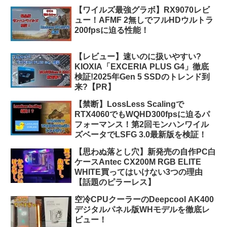
【ワイルズ最強グラボ】RX9070レビ
ュー！AFMF 2無しでフルHDウルトラ
200fpsに迫る性能！
【レビュー】速いのに扱いやすい?
KIOXIA「EXCERIA PLUS G4」徹底
検証!2025年Gen 5 SSDのトレンド到
来?【PR】
【禁断】LossLess Scalingで
RTX4060でもWQHD300fpsに迫るパ
フォーマンス！第2回モンハンワイル
ズベータでLSFG 3.0最新版を検証！
【思わぬ落とし穴】新発売の自作PC白
ケースAntec CX200M RGB ELITE
WHITE買ってはいけない3つの理由
【話題のピラーレス】
空冷CPUクーラーのDeepcool AK400
デジタルパネル版WHモデルを徹底レ
ビュー！