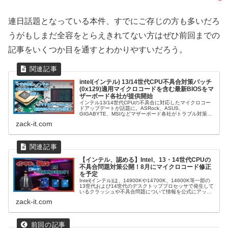
連日話題となっている本件、すでにご存じの方も多いだろ
うがもしまだ全容をとらえきれてない方はぜひ前回までの
記事をいくつか目を通すとわかりやすいだろう。
intel(インテル) 13/14世代CPU不具合対策パッチ
(0x129)適用マイクロコードを含む最新BIOSをマ
ザーボード各社が提供開始
インテル13/14世代CPUの不具合に対応したマイクロコー
ドアップデートが話題に。ASRock、ASUS、
GIGABYTE、MSIなどマザーボード各社がトラブル対策と
してBIOSアップデートを順次公開されている。各社の対応
zack-it.com
状況を詳しく解説する。
【インテル、認める】Intel、13・14世代CPUの
不具合問題対策公開！8月にマイクロコード修正
を予定
Intel(インテル)は、14900Kや14700K、14600K等一部の
13世代および14世代のデスクトッププロセッサで発生して
いるクラッシュや不具合問題について情報を公式にアップ
デートした。特に高負荷状態での動作において、不安定性
zack-it.com
が顕著に現れることが確認されている。今後の対策や更新
情報について知りたい方はぜひアクセス。