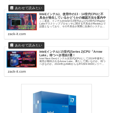
Intel(インテル)、使用中の13・14世代CPUに不
具合が発生しているかどうかの確認方法を案内中
ここ直近、インテル(Intel)の13世代および14世代のRaptor
Lakeデスクトッププロセッサに関する不具合がReddit上で
話題となっており、その不具合が実際に自身のシステムで
発生しているかどうかの確認方法をこの記事では解説して
いる。もしお使いのCPUが不具合対象製品リストに入って
zack-it.com
いた場合このチェック方法で確認してみてはいかがだろう
か。
intel(インテル) 15世代(Series 2)CPU「Arrow
Lake」待つべき理由3選！
Intel Next Gen(インテル次世代)CPUとして2024年後半に
発売が期待されるArrow Lake。果たして買いなのか、待つ
べきなのか。2024年はAMDからもRYZEN 9000シリーズ
という強力なライバルが先にローンチが予定される中、
X3Dモデルの早期発売も予感されている状況で既にデスク
zack-it.com
トップ向けは赤一色といった状況だ。Raptor Lakeのクラ
ッシュ問題を乗り越えてArrow Lakeが王者を取る日は来る
のか。