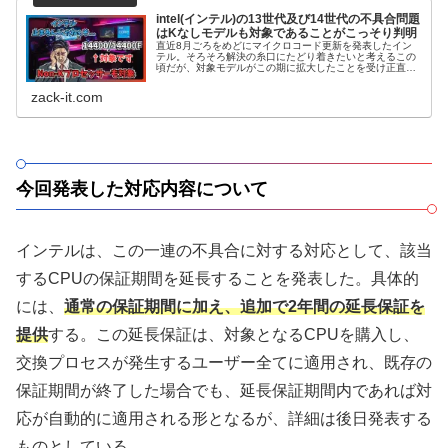
intel(インテル)の13世代及び14世代の不具合問題
はKなしモデルも対象であることがこっそり判明
直近8月ごろをめどにマイクロコード更新を発表したイン
テル。そろそろ解決の糸口にたどり着きたいと考えるこの
頃だが、対象モデルがこの期に拡大したことを受け正直驚
きを隠せない。対象にはBTOでも頻繁に搭載されるCore i5
13400や14400といったミドルレンジCPUモコの不具合問
zack-it.com
題が発生することが否定できない対象機種として列挙され
ている。詳しくは記事本文へ。
今回発表した対応内容について
インテルは、この一連の不具合に対する対応として、該当
するCPUの保証期間を延長することを発表した。具体的
には、
通常の保証期間に加え、追加で2年間の延長保証を
提供
する。この延長保証は、対象となるCPUを購入し、
交換プロセスが発生するユーザー全てに適用され、既存の
保証期間が終了した場合でも、延長保証期間内であれば対
応が自動的に適用される形となるが、詳細は後日発表する
ものとしている。