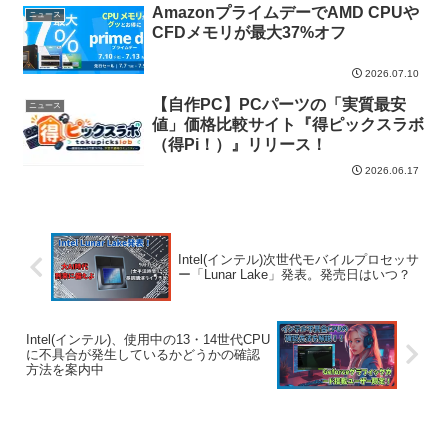
AmazonプライムデーでAMD CPUや
ニュース
CFDメモリが最大37%オフ
2026.07.10
【自作PC】PCパーツの「実質最安
ニュース
値」価格比較サイト『得ピックスラボ
（得Pi！）』リリース！
2026.06.17
Intel(インテル)次世代モバイルプロセッサ
ー「Lunar Lake」発表。発売日はいつ？
Intel(インテル)、使用中の13・14世代CPU
に不具合が発生しているかどうかの確認
方法を案内中