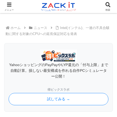
Tech×AIメディア『ZACK IT - 未来をもっと身近に』
メニュー
検索
ホーム
ニュース
Intel(インテル)、一連の不具合騒
動に関する対象のCPUへの延長保証対応を発表
YahooショッピングのPayPayやLYP還元の「付与上限」まで
自動計算。損しない最安構成を作れる自作PCシミュレータ
ー公開！
得ピックスラボ
試してみる →