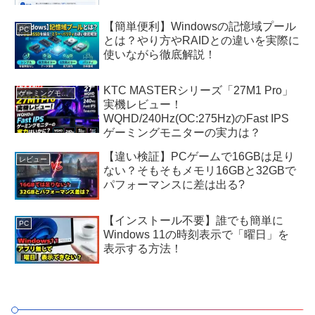
【簡単便利】Windowsの記憶域プール
PC
とは？やり方やRAIDとの違いを実際に
使いながら徹底解説！
KTC MASTERシリーズ「27M1 Pro」
ゲーミングモニター
実機レビュー！
WQHD/240Hz(OC:275Hz)のFast IPS
ゲーミングモニターの実力は？
【違い検証】PCゲームで16GBは足り
レビュー
ない？そもそもメモリ16GBと32GBで
パフォーマンスに差は出る?
【インストール不要】誰でも簡単に
PC
Windows 11の時刻表示で「曜日」を
表示する方法！