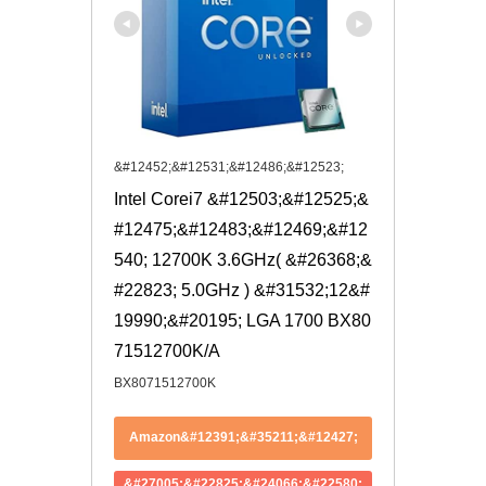
&#12452;&#12531;&#12486;&#12523;
Intel Corei7 &#12503;&#12525;&
#12475;&#12483;&#12469;&#12
540; 12700K 3.6GHz( &#26368;&
#22823; 5.0GHz ) &#31532;12&#
19990;&#20195; LGA 1700 BX80
71512700K/A
BX8071512700K
Amazon&#12391;&#35211;&#12427;
&#27005;&#22825;&#24066;&#22580;