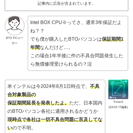
記事内に広告が含まれています。
Intel BOX CPU※ってさ、通常3年保証だよ
ね？？
BTO PCユー
でも僕が購入したBTOパソコンは
保証期間1
ザー
年間
なんだけど…。
この場合1年半後に件の不具合問題発生した
ら無償修理受けられるの？泣
米インテルは今2024年8月1日時点で、
不具
合対象製品の
Kotack
保証期間延長を発表したよ。
ただ、日本国内
(ZACK IT編集)
のBTOパソコン各社に適用されるかどうか
現時点で各社は一切不具合問題に言及してな
い
ので不明。