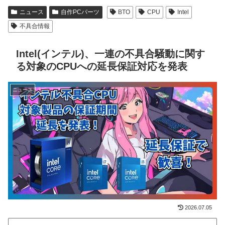
ニュース
自作PCパーツ
BTO
CPU
Intel
不具合情報
Intel(インテル)、一連の不具合騒動に関す
る対象のCPUへの延長保証対応を発表
ニュース
2026.07.05