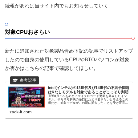
続報があれば当サイト内でもお知らせしていく。
対象CPUおさらい
新たに追加された対象製品含め下記の記事でリストアップ
したので自身の使用しているCPUやBTOパソコンが対象
か否かはこちらの記事で確認してほしい。
intel(インテル)の13世代及び14世代の不具合問題
はKなしモデルも対象であることがこっそり判明
直近8月ごろをめどにマイクロコード更新を発表したイン
テル。そろそろ解決の糸口にたどり着きたいと考えるこの
頃だが、対象モデルがこの期に拡大したことを受け正直驚
きを隠せない。対象にはBTOでも頻繁に搭載されるCore i5
13400や14400といったミドルレンジCPUモコの不具合問
zack-it.com
題が発生することが否定できない対象機種として列挙され
ている。詳しくは記事本文へ。