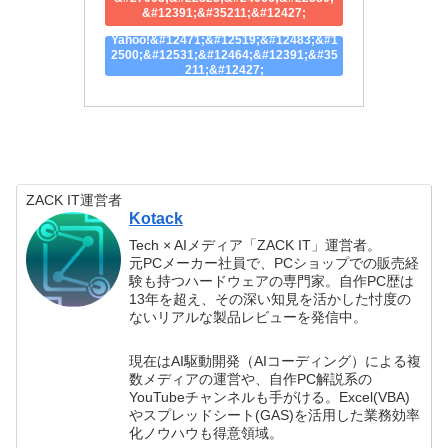
&#12391;&#35211;&#12427;
Yahoo!&#12471;&#12519;&#12483;&#1
2500;&#12531;&#12464;&#12391;&#35
211;&#12427;
ZACK IT運営者
Kotack
Tech × AIメディア「ZACK IT」運営者。
元PCメーカー社員で、PCショップでの販売経
験も持つハードウェアの専門家。自作PC歴は
13年を超え、その深い知見を活かした忖度の
ないリアルな製品レビューを発信中。
現在はAI駆動開発（AIコーディング）による複
数メディアの運営や、自作PC解説系の
YouTubeチャンネルも手がける。Excel(VBA)
やスプレッドシート(GAS)を活用した業務効率
化ノウハウも得意領域。