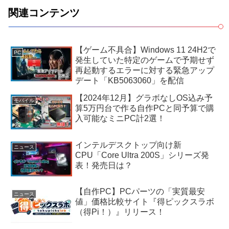
関連コンテンツ
【ゲーム不具合】Windows 11 24H2で
PC
発生していた特定のゲームで予期せず
再起動するエラーに対する緊急アップ
デート「KB5063060」を配信
【2024年12月】グラボなしOS込み予
モバイル
算5万円台で作る自作PCと同予算で購
入可能なミニPC計2選！
インテルデスクトップ向け新
ニュース
CPU「Core Ultra 200S」シリーズ発
表！発売日は？
【自作PC】PCパーツの「実質最安
ニュース
値」価格比較サイト『得ピックスラボ
（得Pi！）』リリース！