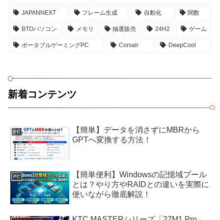
JAPANNEXT
フレーム生成
自動化
関数
BTOパソコン
メモリ
抽選販売
24H2
ゲーム
ポータブルゲーミングPC
Corsair
DeepCool
新着コンテンツ
【簡単】データを消さずにMBRから
PC
GPTへ変換する方法！
【簡単便利】Windowsの記憶域プール
PC
とは？やり方やRAIDとの違いを実際に
使いながら徹底解説！
KTC MASTERシリーズ「27M1 Pro」