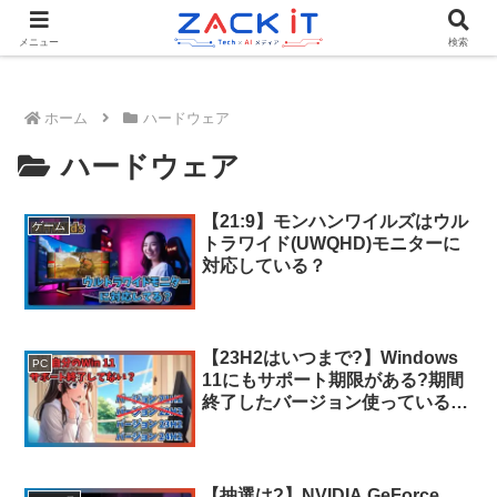
Tech×AIメディア『ZACK IT - 未来をもっと身近に』
メニュー
検索
ホーム
ハードウェア
ハードウェア
【21:9】モンハンワイルズはウル
ゲーム
トラワイド(UWQHD)モニターに
対応している？
【23H2はいつまで?】Windows
PC
11にもサポート期限がある?期間
終了したバージョン使っている人
必見!
【抽選は?】NVIDIA GeForce