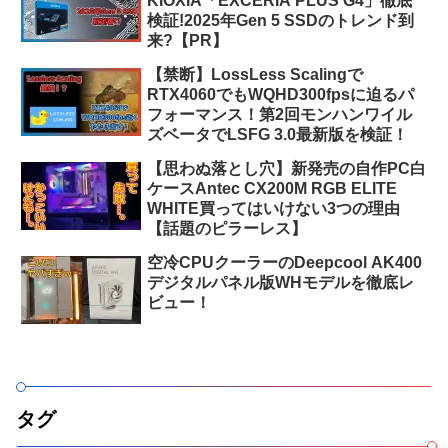
KIOXIA「EXCERIA PLUS G4」徹底
検証!2025年Gen 5 SSDのトレンド到
来?【PR】
【禁断】LossLess Scalingで
RTX4060でもWQHD300fpsに迫るパ
フォーマンス！第2回モンハンワイル
ズベータでLSFG 3.0最新版を検証！
【思わぬ落とし穴】新発売の自作PC白
ケースAntec CX200M RGB ELITE
WHITE買ってはいけない3つの理由
【話題のピラーレス】
空冷CPUクーラーのDeepcool AK400
デジタルパネル版WHモデルを徹底レ
ビュー！
タグ