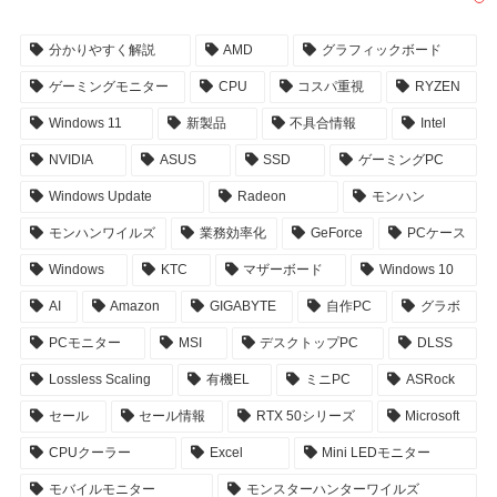
分かりやすく解説
AMD
グラフィックボード
ゲーミングモニター
CPU
コスパ重視
RYZEN
Windows 11
新製品
不具合情報
Intel
NVIDIA
ASUS
SSD
ゲーミングPC
Windows Update
Radeon
モンハン
モンハンワイルズ
業務効率化
GeForce
PCケース
Windows
KTC
マザーボード
Windows 10
AI
Amazon
GIGABYTE
自作PC
グラボ
PCモニター
MSI
デスクトップPC
DLSS
Lossless Scaling
有機EL
ミニPC
ASRock
セール
セール情報
RTX 50シリーズ
Microsoft
CPUクーラー
Excel
Mini LEDモニター
モバイルモニター
モンスターハンターワイルズ