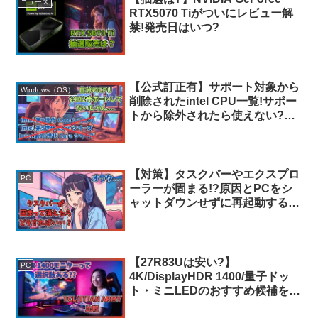
ニュース
RTX5070 Tiがついにレビュー解
禁!発売日はいつ?
【公式訂正有】サポート対象から
Windows（OS）
削除されたintel CPU一覧!サポー
トから除外されたら使えない?
【Windows 11 24H2】
【対策】タスクバーやエクスプロ
PC
ーラーが固まる!?原因とPCをシ
ャットダウンせずに再起動する方
法
【27R83Uは安い?】
PC
4K/DisplayHDR 1400/量子ドッ
ト・ミニLEDのおすすめ候補を探
す