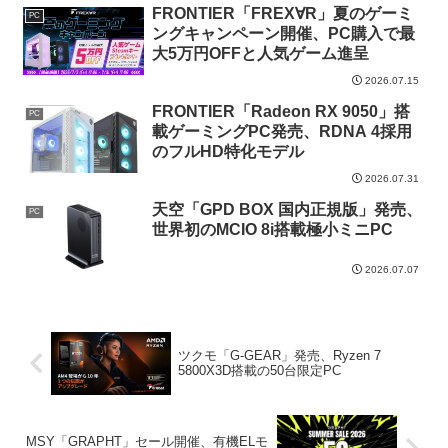
FRONTIER「FREX∀R」夏のゲーミ
PC
ングキャンペーン開催、PC購入で最
大5万円OFFと人気ゲーム進呈
2026.07.15
FRONTIER「Radeon RX 9050」搭
PC
載ゲーミングPC発売、RDNA 4採用
のフルHD特化モデル
2026.07.31
天空「GPD BOX 国内正規版」発売、
PC
世界初のMCIO 8i搭載極小ミニPC
2026.07.07
ツクモ「G-GEAR」発売、Ryzen 7
5800X3D搭載の50台限定PC
MSY「GRAPHT」セール開催、有機ELモ