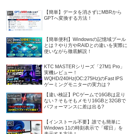
【簡単】データを消さずにMBRから
PC
GPTへ変換する方法！
【簡単便利】Windowsの記憶域プール
PC
とは？やり方やRAIDとの違いを実際に
使いながら徹底解説！
KTC MASTERシリーズ「27M1 Pro」
ゲーミングモニター
実機レビュー！
WQHD/240Hz(OC:275Hz)のFast IPS
ゲーミングモニターの実力は？
【違い検証】PCゲームで16GBは足り
レビュー
ない？そもそもメモリ16GBと32GBで
パフォーマンスに差は出る?
【インストール不要】誰でも簡単に
PC
Windows 11の時刻表示で「曜日」を
表示する方法！