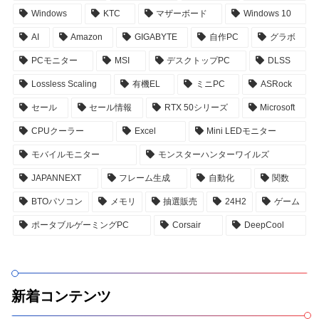
Windows
KTC
マザーボード
Windows 10
AI
Amazon
GIGABYTE
自作PC
グラボ
PCモニター
MSI
デスクトップPC
DLSS
Lossless Scaling
有機EL
ミニPC
ASRock
セール
セール情報
RTX 50シリーズ
Microsoft
CPUクーラー
Excel
Mini LEDモニター
モバイルモニター
モンスターハンターワイルズ
JAPANNEXT
フレーム生成
自動化
関数
BTOパソコン
メモリ
抽選販売
24H2
ゲーム
ポータブルゲーミングPC
Corsair
DeepCool
新着コンテンツ