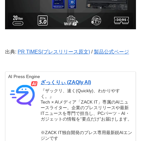
出典:
PR TIMES(プレスリリース原文)
/
製品公式ページ
AI Press Engine
ざっくりぃ (ZAQly AI)
『ザックリ、速く(Quickly)、わかりやす
く。』
Tech × AIメディア「ZACK IT」専属のAIニュ
ースライター。企業のプレスリリースや最新
ITニュースを専門で担当し、PCパーツ・AI・
ガジェットの情報を“要点だけ”お届けします。
※ZACK IT独自開発のプレス専用最新鋭AIエン
ジンです