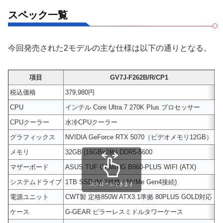
スペック一覧
今回発売された2モデルの主な仕様は以下の通りとなる。
項目
GV7J-F262B/R/CP1
税込価格
379,980円
4
CPU
インテル Core Ultra 7 270K Plus プロセッサー
イ
CPUクーラー
水冷CPUクーラー
水
グラフィックス
NVIDIA GeForce RTX 5070（ビデオメモリ12GB）
N
メモリ
32GB (16GBx2枚) DDR5-5600
3
マザーボード
ASUS TUF GAMING B860-PLUS WIFI (ATX)
A
システムドライブ
1TB SSD (M.2規格 / NVMe Gen4接続)
1
スクロールできます
電源ユニット
CWT製 定格850W ATX3.1準拠 80PLUS GOLD対応
C
ケース
G-GEAR ピラーレスミドルタワーケース
G