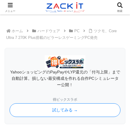
Tech×AIメディア『ZACK IT - 未来をもっと身近に』
メニュー
検索
ホーム
ハードウェア
PC
ツクモ、Core
Ultra 7 270K Plus搭載のピラーレスゲーミングPC発売
YahooショッピングのPayPayやLYP還元の「付与上限」まで
自動計算。損しない最安構成を作れる自作PCシミュレータ
ー公開！
得ピックスラボ
試してみる →