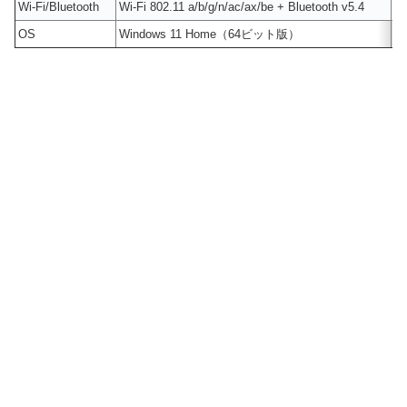
Wi-Fi/Bluetooth
Wi-Fi 802.11 a/b/g/n/ac/ax/be + Bluetooth v5.4
Wi
OS
Windows 11 Home（64ビット版）
W