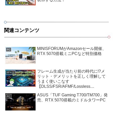
関連コンテンツ
MINISFORUMがAmazonセール開催、
PC
RTX 5070搭載ミニPCなど特別価格
フレーム生成が当たり前の時代に!?メ
ゲーム
リット・デメリットを正しく理解して
うまく使いこなす
【DLSS/FSR/AFMF/Lossless
Scaling】
ASUS「TUF Gaming T700/TM700」発
PC
売、RTX 5070搭載のミドルタワーPC