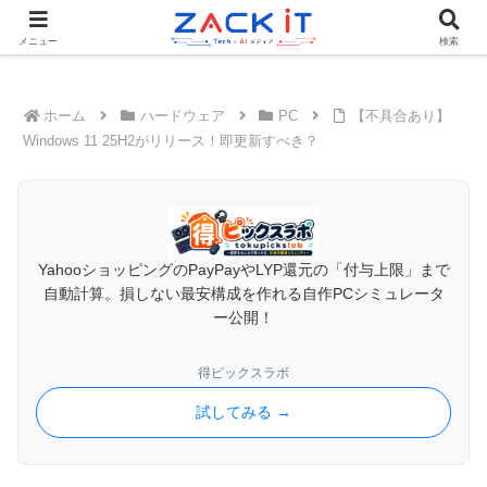
Tech×AIメディア『ZACK IT - 未来をもっと身近に』
メニュー
検索
ホーム
ハードウェア
PC
【不具合あり】
Windows 11 25H2がリリース！即更新すべき？
YahooショッピングのPayPayやLYP還元の「付与上限」まで
自動計算。損しない最安構成を作れる自作PCシミュレータ
ー公開！
得ピックスラボ
試してみる →