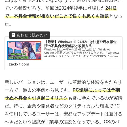
にはまだ配信されていないようで、順次段階的に解放され
ている状況だろう。前回は2024年後半に登場した
24H2
で、不具合情報が相次いだことで良くも悪くも話題
となっ
た。
【最新】Windows 11 24H2には注意!?現在報告
済の不具合状況解説と改善方法
Windows 11ユーザー今23H2なんだけど、Windows
Updateで更新プログラムが来ているみたいで、「Windows
11 24H2」ってアップデートした方がいいのかな？なんか
不具合が多いって聞くけど…。正直、アップデートで毎...
zack-it.com
新しいバージョンは、ユーザーに革新的な体験をもたらす
一方で、過去の事例から見ても、
PC環境によっては予期
せぬ不具合を引き起こすリスク
も常に孕んでいるのが実情
だ。特に、企業や開発者などのクリティカルな環境でPC
を使用しているユーザーは、安易なアップデートは避ける
べきだという認識がIT業界の定説となっている。OSのバ