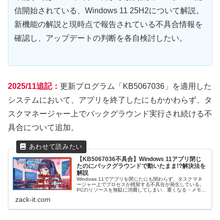
信開始されている、Windows 11 25H2について解説。
新機能の解説と現時点で報告されている不具合情報を
確認し、アップデートの判断を各自検討したい。
2025/11追記：
更新プログラム「KB5067036」を適用した
システムにおいて、アプリを終了したにもかかわらず、タ
スクマネージャー上でバックグラウンド実行され続ける不
具合について追加。
【KB5067036不具合】Windows 11アプリ閉じ
たのにバックグラウンドで動いたまま!?解決法を
解説
Windows 11でアプリを閉じたにも関わらず、タスクマネ
ージャー上でプロセスが残留する不具合が発生している。
PCのリソースを無駄に消費してしまい、重くなる・メモリ
ひっ迫の原因となるこの現象は、2025年10月の更新プロ
zack-it.com
グラム（KB5067036）が関係している可能性が高い。本
記事ではその詳細な症状と、解決策について解説。