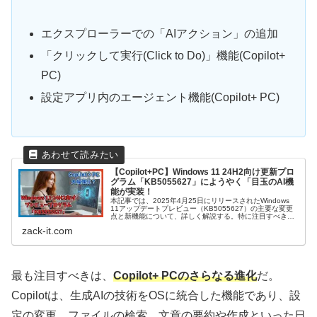
エクスプローラーでの「AIアクション」の追加
「クリックして実行(Click to Do)」機能(Copilot+
PC)
設定アプリ内のエージェント機能(Copilot+ PC)
【Copilot+PC】Windows 11 24H2向け更新プロ
グラム「KB5055627」にようやく「目玉のAI機
能が実装！
本記事では、2025年4月25日にリリースされたWindows
11アップデートプレビュー（KB5055627）の主要な変更
点と新機能について、詳しく解説する。特に注目すべき
は、「Copilot+ PC」の目玉機能の実装と前回までの不具合
zack-it.com
改善。これによりWindows 11のAI機能が大幅に強化され
る。本記事を読むことで、アップデートの内容を深く理解
し、より快適なPCライフを送るための一助となるだろう。
最も注目すべきは、
Copilot+ PCのさらなる進化
だ。
Copilotは、生成AIの技術をOSに統合した機能であり、設
定の変更、ファイルの検索、文章の要約や作成といった日