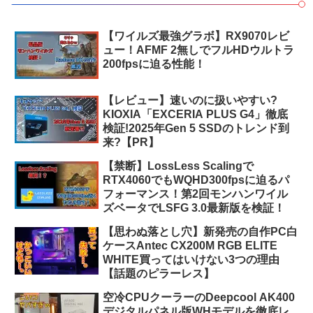
【ワイルズ最強グラボ】RX9070レビ
ュー！AFMF 2無しでフルHDウルトラ
200fpsに迫る性能！
【レビュー】速いのに扱いやすい?
KIOXIA「EXCERIA PLUS G4」徹底
検証!2025年Gen 5 SSDのトレンド到
来?【PR】
【禁断】LossLess Scalingで
RTX4060でもWQHD300fpsに迫るパ
フォーマンス！第2回モンハンワイル
ズベータでLSFG 3.0最新版を検証！
【思わぬ落とし穴】新発売の自作PC白
ケースAntec CX200M RGB ELITE
WHITE買ってはいけない3つの理由
【話題のピラーレス】
空冷CPUクーラーのDeepcool AK400
デジタルパネル版WHモデルを徹底レ