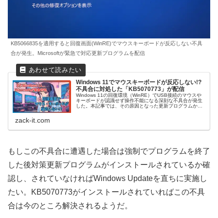
KB5066835を適用すると回復画面(WinRE)でマウスキーボードが反応しない不具
合が発生。Microsoftが緊急で対応更新プログラムを配信
Windows 11でマウスキーボードが反応しない!?
不具合に対処した「KB5070773」が配信
Windows 11の回復環境（WinRE）でUSB接続のマウスや
キーボードが認識せず操作不能になる深刻な不具合が発生
した。本記事では、その原因となった更新プログラムか
ら、緊急配信された帯域外更新プログラム
「KB5070773」の詳細と適用方法を解説する。回復画面
zack-it.com
でのデバイス認識トラブルに悩むユーザーは必読の内容
だ。
もしこの不具合に遭遇した場合は強制でプログラムを終了
した後対策更新プログラムがインストールされているか確
認し、されていなければWindows Updateを直ちに実施し
たい。KB5070773がインストールされていればこの不具
合は今のところ解決されるようだ。