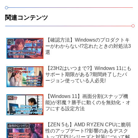
関連コンテンツ
【確認方法】Windowsのプロダクトキ
PC
ーがわからない!?忘れたときの対処法3
選
【23H2はいつまで?】Windows 11にも
PC
サポート期限がある?期間終了したバ
ージョン使っている人必見!
【Windows 11】画面分割(スナップ機
PC
能)が邪魔？勝手に動くのを無効化・オ
フにする設定方法
【ZEN 5も】AMD RYZEN CPUに脆弱
自作PCパーツ
性のアップデート!?影響のあるデスク
トップCPUシリーズと対策について解