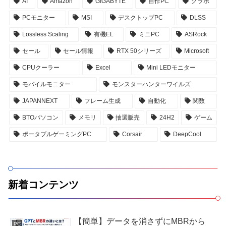
AI
Amazon
GIGABYTE
自作PC
グラボ
PCモニター
MSI
デスクトップPC
DLSS
Lossless Scaling
有機EL
ミニPC
ASRock
セール
セール情報
RTX 50シリーズ
Microsoft
CPUクーラー
Excel
Mini LEDモニター
モバイルモニター
モンスターハンターワイルズ
JAPANNEXT
フレーム生成
自動化
関数
BTOパソコン
メモリ
抽選販売
24H2
ゲーム
ポータブルゲーミングPC
Corsair
DeepCool
新着コンテンツ
【簡単】データを消さずにMBRから
PC