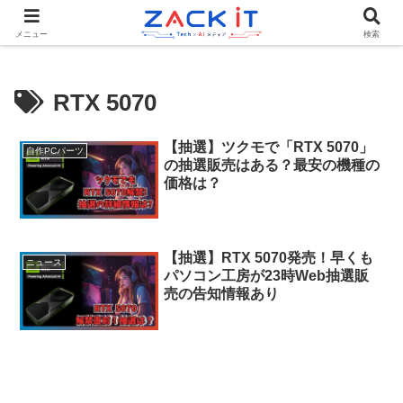
Tech×AIメディア『ZACK IT - 未来をもっと身近に』
メニュー
検索
RTX 5070
【抽選】ツクモで「RTX 5070」
自作PCパーツ
の抽選販売はある？最安の機種の
価格は？
【抽選】RTX 5070発売！早くも
ニュース
パソコン工房が23時Web抽選販
売の告知情報あり