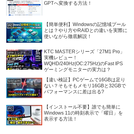
GPTへ変換する方法！
【簡単便利】Windowsの記憶域プール
PC
とは？やり方やRAIDとの違いを実際に
使いながら徹底解説！
KTC MASTERシリーズ「27M1 Pro」
ゲーミングモニター
実機レビュー！
WQHD/240Hz(OC:275Hz)のFast IPS
ゲーミングモニターの実力は？
【違い検証】PCゲームで16GBは足り
レビュー
ない？そもそもメモリ16GBと32GBで
パフォーマンスに差は出る?
【インストール不要】誰でも簡単に
PC
Windows 11の時刻表示で「曜日」を
表示する方法！