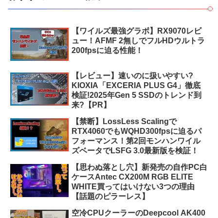
【ワイルズ最強グラボ】RX9070レビ
ュー！AFMF 2無しでフルHDウルトラ
200fpsに迫る性能！
【レビュー】速いのに扱いやすい?
KIOXIA「EXCERIA PLUS G4」徹底
検証!2025年Gen 5 SSDのトレンド到
来?【PR】
【禁断】LossLess Scalingで
RTX4060でもWQHD300fpsに迫るパ
フォーマンス！第2回モンハンワイル
ズベータでLSFG 3.0最新版を検証！
【思わぬ落とし穴】新発売の自作PC白
ケースAntec CX200M RGB ELITE
WHITE買ってはいけない3つの理由
【話題のピラーレス】
空冷CPUクーラーのDeepcool AK400