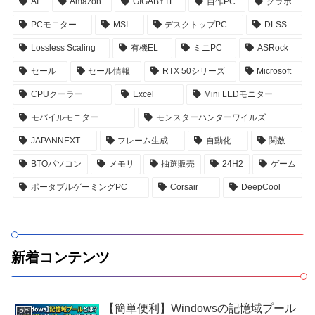
AI
Amazon
GIGABYTE
自作PC
グラボ
PCモニター
MSI
デスクトップPC
DLSS
Lossless Scaling
有機EL
ミニPC
ASRock
セール
セール情報
RTX 50シリーズ
Microsoft
CPUクーラー
Excel
Mini LEDモニター
モバイルモニター
モンスターハンターワイルズ
JAPANNEXT
フレーム生成
自動化
関数
BTOパソコン
メモリ
抽選販売
24H2
ゲーム
ポータブルゲーミングPC
Corsair
DeepCool
新着コンテンツ
【簡単便利】Windowsの記憶域プール
PC