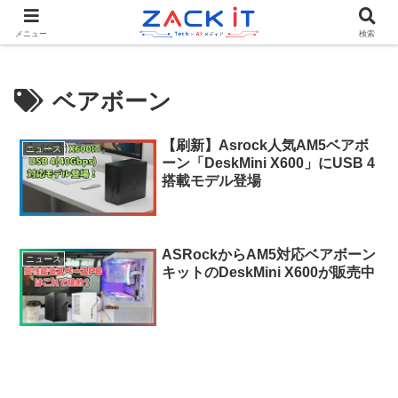
Tech×AIメディア『ZACK IT - 未来をもっと身近に』
メニュー
検索
ベアボーン
【刷新】Asrock人気AM5ベアボ
ニュース
ーン「DeskMini X600」にUSB 4
搭載モデル登場
ASRockからAM5対応ベアボーン
ニュース
キットのDeskMini X600が販売中