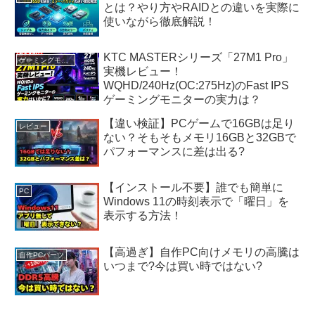
とは？やり方やRAIDとの違いを実際に
使いながら徹底解説！
KTC MASTERシリーズ「27M1 Pro」
ゲーミングモニター
実機レビュー！
WQHD/240Hz(OC:275Hz)のFast IPS
ゲーミングモニターの実力は？
【違い検証】PCゲームで16GBは足り
レビュー
ない？そもそもメモリ16GBと32GBで
パフォーマンスに差は出る?
【インストール不要】誰でも簡単に
PC
Windows 11の時刻表示で「曜日」を
表示する方法！
【高過ぎ】自作PC向けメモリの高騰は
自作PCパーツ
いつまで?今は買い時ではない?