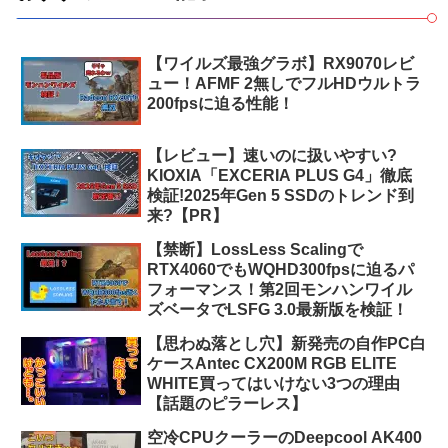
【ワイルズ最強グラボ】RX9070レビ
ュー！AFMF 2無しでフルHDウルトラ
200fpsに迫る性能！
【レビュー】速いのに扱いやすい?
KIOXIA「EXCERIA PLUS G4」徹底
検証!2025年Gen 5 SSDのトレンド到
来?【PR】
【禁断】LossLess Scalingで
RTX4060でもWQHD300fpsに迫るパ
フォーマンス！第2回モンハンワイル
ズベータでLSFG 3.0最新版を検証！
【思わぬ落とし穴】新発売の自作PC白
ケースAntec CX200M RGB ELITE
WHITE買ってはいけない3つの理由
【話題のピラーレス】
空冷CPUクーラーのDeepcool AK400