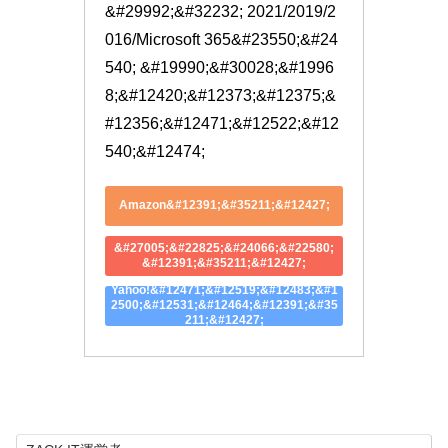
&#29992;&#32232; 2021/2019/2
016/Microsoft 365&#23550;&#24
540; &#19990;&#30028;&#1996
8;&#12420;&#12373;&#12375;&
#12356;&#12471;&#12522;&#12
540;&#12474;
Amazon&#12391;&#35211;&#12427;
&#27005;&#22825;&#24066;&#22580;
&#12391;&#35211;&#12427;
Yahoo!&#12471;&#12519;&#12483;&#1
2500;&#12531;&#12464;&#12391;&#35
211;&#12427;