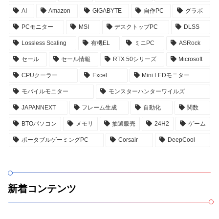
AI
Amazon
GIGABYTE
自作PC
グラボ
PCモニター
MSI
デスクトップPC
DLSS
Lossless Scaling
有機EL
ミニPC
ASRock
セール
セール情報
RTX 50シリーズ
Microsoft
CPUクーラー
Excel
Mini LEDモニター
モバイルモニター
モンスターハンターワイルズ
JAPANNEXT
フレーム生成
自動化
関数
BTOパソコン
メモリ
抽選販売
24H2
ゲーム
ポータブルゲーミングPC
Corsair
DeepCool
新着コンテンツ