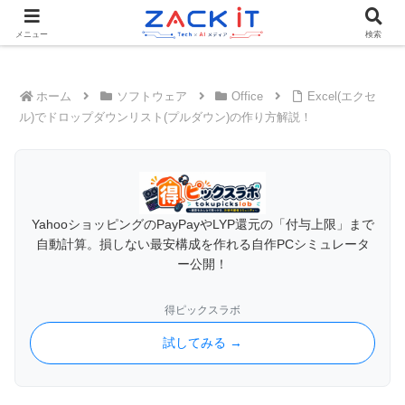
Tech×AIメディア『ZACK IT - 未来をもっと身近に』
メニュー
検索
ホーム
ソフトウェア
Office
Excel(エクセ
ル)でドロップダウンリスト(プルダウン)の作り方解説！
YahooショッピングのPayPayやLYP還元の「付与上限」まで
自動計算。損しない最安構成を作れる自作PCシミュレータ
ー公開！
得ピックスラボ
試してみる →